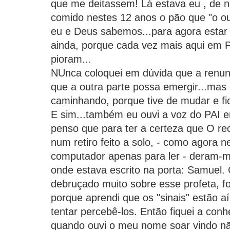
que me deitassem! Lá estava eu , de n
comido nestes 12 anos o pão que "o o
eu e Deus sabemos...para agora estar
ainda, porque cada vez mais aqui em P
pioram...
NUnca coloquei em dúvida que a renun
que a outra parte possa emergir...mas
caminhando, porque tive de mudar e fi
E sim...também eu ouvi a voz do PAI 
penso que para ter a certeza que O re
num retiro feito a solo, - como agora 
computador apenas para ler - deram-
onde estava escrito na porta: Samuel
debruçado muito sobre esse profeta, foi
porque aprendi que os "sinais" estão 
tentar percebê-los. Então fiquei a con
quando ouvi o meu nome soar vindo nã