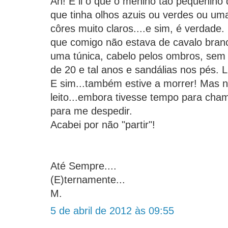
Ah! E li o que o menino tão pequenino d
que tinha olhos azuis ou verdes ou um
côres muito claros....e sim, é verdade
que comigo não estava de cavalo bran
uma túnica, cabelo pelos ombros, sem 
de 20 e tal anos e sandálias nos pés. L
E sim...também estive a morrer! Mas 
leito...embora tivesse tempo para ch
para me despedir.
Acabei por não "partir"!
Até Sempre....
(E)ternamente...
M.
5 de abril de 2012 às 09:55