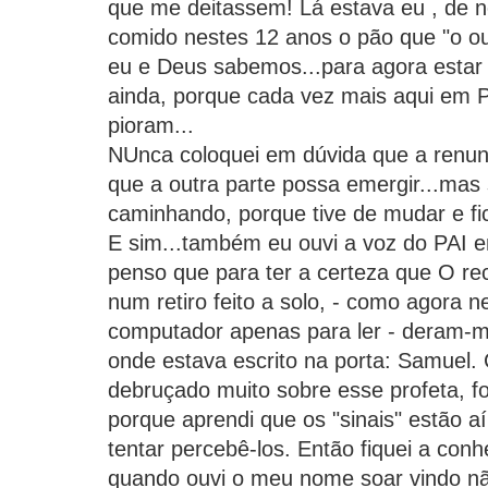
que me deitassem! Lá estava eu , de n
comido nestes 12 anos o pão que "o o
eu e Deus sabemos...para agora estar
ainda, porque cada vez mais aqui em P
pioram...
NUnca coloquei em dúvida que a renun
que a outra parte possa emergir...mas
caminhando, porque tive de mudar e fi
E sim...também eu ouvi a voz do PAI 
penso que para ter a certeza que O re
num retiro feito a solo, - como agora 
computador apenas para ler - deram-
onde estava escrito na porta: Samuel
debruçado muito sobre esse profeta, foi
porque aprendi que os "sinais" estão 
tentar percebê-los. Então fiquei a con
quando ouvi o meu nome soar vindo nã