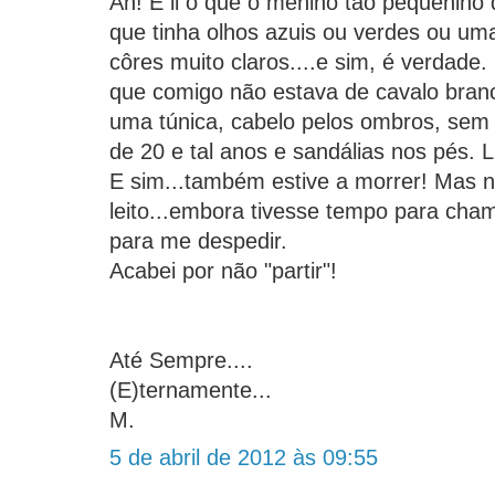
Ah! E li o que o menino tão pequenino d
que tinha olhos azuis ou verdes ou um
côres muito claros....e sim, é verdade
que comigo não estava de cavalo bran
uma túnica, cabelo pelos ombros, sem 
de 20 e tal anos e sandálias nos pés. L
E sim...também estive a morrer! Mas 
leito...embora tivesse tempo para ch
para me despedir.
Acabei por não "partir"!
Até Sempre....
(E)ternamente...
M.
5 de abril de 2012 às 09:55