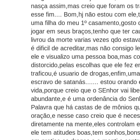
nasça assim,mas creio que foram os t
esse fim.... Bom,hj não estou com ele,
uma filha do meu 1º casamento,gosto
jogar em seus braços,tenho que ter cau
livrou da morte varias vezes qdo estav
é dificil de acreditar,mas não consigo le
ele e visualizo uma pessoa boa,mas co
distorcido,pelas escolhas que ele fez e
traficou,é usuario de drogas,enfim,um
escravo de satanás....... estou orando 
vida,porque creio que o SEnhor vai libe
abundante,e é uma ordenância do Sen
Palavra que há castas de de mônios q
oração,e nesse caso creio que é neces
diretamente na mente,eles controlam 
ele tem atitudes boas,tem sonhos,bons