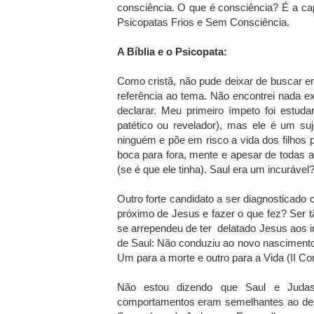
consciência. O que é consciência? É a c
Psicopatas Frios e Sem Consciência.
A Bíblia e o Psicopata:
Como cristã, não pude deixar de buscar 
referência ao tema. Não encontrei nada ex
declarar. Meu primeiro ímpeto foi estuda
patético ou revelador), mas ele é um suj
ninguém e põe em risco a vida dos filhos 
boca para fora, mente e apesar de todas 
(se é que ele tinha). Saul era um incuráve
Outro forte candidato a ser diagnosticado
próximo de Jesus e fazer o que fez? Ser 
se arrependeu de ter delatado Jesus aos 
de Saul: Não conduziu ao novo nascimento.
Um para a morte e outro para a Vida (II Cor
Não estou dizendo que Saul e Judas 
comportamentos eram semelhantes ao de um