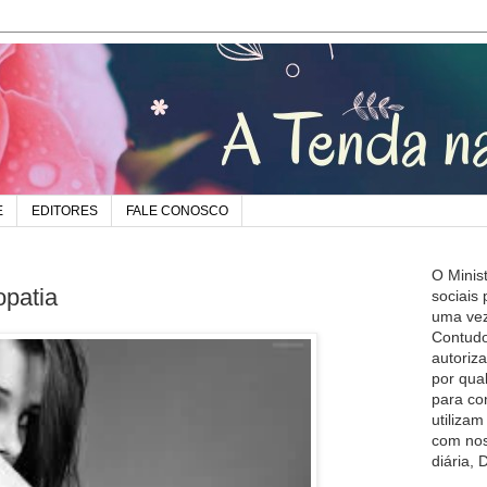
E
EDITORES
FALE CONOSCO
O Minis
opatia
sociais
uma vez
Contudo
autoriz
por qua
para co
utiliza
com nos
diária,