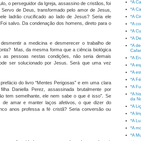
*A C
, o perseguidor da Igreja, assassino de cristãos, foi
*A Ca
! Servo de Deus, transformado pelo amor de Jesus,
le ladrão crucificado ao lado de Jesus? Seria ele
*A Ci
 Foi salvo. Da condenação dos homens, direto para o
*A co
*A C
*A De
desmentir a medicina e desmerecer o trabalho de
*A de
ronta? Mas, da mesma forma que a ciência biológica
Cafa
ra as pessoas nestas condições, não seria demais
*A Er
 pode ser solucionado por Jesus. Será que uma vez
*A e
*A es
*A Fé
o prefácio do livro “Mentes Perigosas” e em uma clara
*A Fu
filha Daniella Perez, assassinada brutalmente por
*A hi
não tem semelhante, ele nem sabe o que é isso”. Se
da No
 de amar e manter laços afetivos, o que dizer do
*A Li
co anos professa a fé cristã? Seria conversão ou
*A l
*A L
*A mo
*A Mu