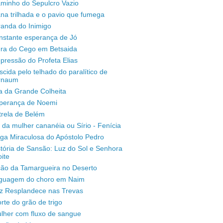
aminho do Sepulcro Vazio
na trilhada e o pavio que fumega
randa do Inimigo
nstante esperança de Jó
ura do Cego em Betsaida
pressão do Profeta Elias
scida pelo telhado do paralítico de
rnaum
a da Grande Colheita
sperança de Noemi
trela de Belém
 da mulher cananéia ou Sírio - Fenícia
ga Miraculosa do Apóstolo Pedro
stória de Sansão: Luz do Sol e Senhora
ite
ção da Tamargueira no Deserto
inguagem do choro em Naim
uz Resplandece nas Trevas
rte do grão de trigo
lher com fluxo de sangue