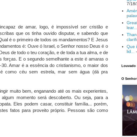
Amém
palav
Great
ncapaz de amar, logo, é impossível ser cristão e
lear..
cribas que os tinha ouvido disputar, e sabendo que
Thank
: Qual é o primeiro de todos os mandamentos? E Jesus
clarif
ndamentos é: Ouve ó Israel, o Senhor nosso Deus é o
Que i
lid...
-
eus de todo o teu coração, e de toda a tua alma, e de
as forças. E o segundo semelhante a este é amaras o
30. Amar é a essência do cristianismo, o maior dos
Louvado 
 é como céu sem estrela, mar sem água (dá pra
O Senhor 
ingir muito bem, enganando até os mais experientes,
em algum momento será descoberto. Ou seja, para a
pata. Eles podem casar, constituir família... porém,
estes fatos para proveito próprio. Pessoas são como