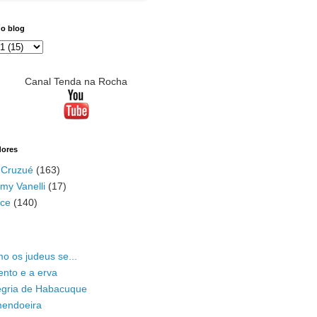
do blog
Canal Tenda na Rocha
dores
 Cruzué
(163)
my Vanelli
(17)
ace
(140)
o os judeus se...
ento e a erva
legria de Habacuque
mendoeira