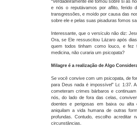
“Verdadeiramente ele tomou sobre si as no
e nós o reputávamos por aflito, ferido 
transgressões, e moído por causa das nos
sobre ele e pelas suas pisaduras fomos sar
Interessante, que o versículo não diz: Je
Ora, se Ele ressuscitou Lázaro após dia
quem todos tinham como louco, e fez t
medicina, não curaria um psicopata?
Milagre é a realização de Algo Conside
Se você convive com um psicopata, de forma
para Deus nada é impossível” Lc 1:37. 
cometeram crimes bárbaros e continuam
nós, do lado de fora das celas, convi
doentes e perigosas em baixa ou alta
aniquilam a vida humana de outras for
profundas. Contudo, escolho acredita
circunstâncias.