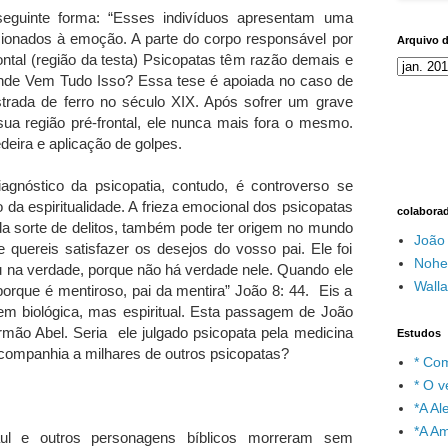
seguinte forma: “Esses indivíduos apresentam uma
acionados à emoção. A parte do corpo responsável por
Arquivo 
rontal (região da testa) Psicopatas têm razão demais e
nde Vem Tudo Isso? Essa tese é apoiada no caso de
rada de ferro no século XIX. Após sofrer um grave
sua região pré-frontal, ele nunca mais fora o mesmo.
deira e aplicação de golpes.
gnóstico da psicopatia, contudo, é controverso se
da espiritualidade. A frieza emocional dos psicopatas
colabora
oda sorte de delitos, também pode ter origem no mundo
João
e quereis satisfazer os desejos do vosso pai. Ele foi
Nohe
ou na verdade, porque não há verdade nele. Quando ele
Wall
 porque é mentiroso, pai da mentira” João 8: 44. Eis a
em biológica, mas espiritual. Esta passagem de João
rmão Abel. Seria ele julgado psicopata pela medicina
Estudos
 companhia a milhares de outros psicopatas?
* Com
* O v
*A A
*A A
l e outros personagens bíblicos morreram sem