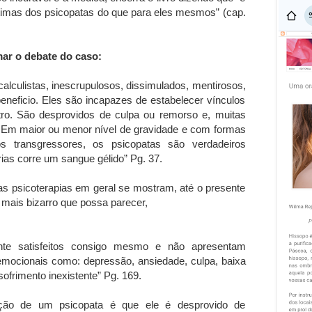
itimas dos psicopatas do que para eles mesmos” (cap.
mar o debate do caso:
calculistas, inescrupulosos, dissimulados, mentirosos,
eneficio. Eles são incapazes de estabelecer vínculos
utro. São desprovidos de culpa ou remorso e, muitas
. Em maior ou menor nível de gravidade e com formas
s transgressores, os psicopatas são verdadeiros
rias corre um sangue gélido” Pg. 37.
as psicoterapias em geral se mostram, até o presente
 mais bizarro que possa parecer,
ente satisfeitos consigo mesmo e não apresentam
emocionais como: depressão, ansiedade, culpa, baixa
sofrimento inexistente” Pg. 169.
cação de um psicopata é que ele é desprovido de