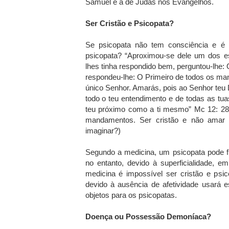
Samuel e a de Judas nos Evangelhos.
Ser Cristão e Psicopata?
Se psicopata não tem consciência e é i
psicopata? “Aproximou-se dele um dos es
lhes tinha respondido bem, perguntou-lhe
respondeu-lhe: O Primeiro de todos os ma
único Senhor. Amarás, pois ao Senhor teu D
todo o teu entendimento e de todas as tu
teu próximo como a ti mesmo” Mc 12: 28-
mandamentos. Ser cristão e não amar
imaginar?)
Segundo a medicina, um psicopata pode f
no entanto, devido à superficialidade, 
medicina é impossível ser cristão e psico
devido à ausência de afetividade usará 
objetos para os psicopatas.
Doença ou Possessão Demoníaca?