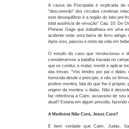
A causa da Psicopatia é explicada da 
“desconexão” dos circuitos cerebrais rel
este desequilíbrio é a região do lobo pré-f
total ausência de emoção” Cap. 10: De O
Phineas Gage que trabalhava em uma est
acidente onde uma barra de ferro atingiu 
Após isso, passou o resto da vida em bebe
O estudo do caso que revolucionou o dia
considerarmos a batalha travada no campo 
que os conduz a matar, mentir e aplicar t
das trevas: “Vós tendes por pai o diabo, 
homicida desde o princípio, e não se firm
profere mentira, fala do que lhe é próprio,
origem da mentira: o diabo. Não é desord
faz referência a Caim, assassino de seu i
atual? Estaria em algum presídio, fazendo
A Medicina Não Cura, Jesus Cura?
È bem verdade que Caim, Judas, Sau