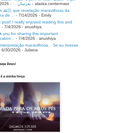
- 7/18/2026
بفرسان ...
- alaska.centermasr
 🙏🏻 que revelação maravilhosa da
ra de ...
- 7/14/2026
- Emily
 post! I really enjoyed reading this and
.
- 7/4/2026
- anushiya
 you for sharing this important
ication...
- 7/4/2026
- anushiya
nterpretação maravilhosa... Se eu tivesse
 6/30/2026
- Juliana
seja Deus!
é a minha força