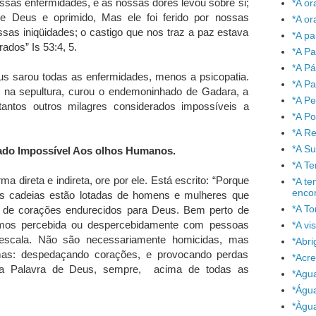
ssas enfermidades, e as nossas dores levou sobre si;
*A or
de Deus e oprimido, Mas ele foi ferido por nossas
*A or
sas iniqüidades; o castigo que nos traz a paz estava
*A pa
ados” Is 53:4, 5.
*A Pa
*A P
sus sarou todas as enfermidades, menos a psicopatia.
*A Pa
s na sepultura, curou o endemoninhado de Gadara, a
*A P
antos outros milagres considerados impossíveis a
*A P
*A Re
*A S
rado Impossível Aos olhos Humanos.
*A T
 direta e indireta, ore por ele. Está escrito: “Porque
*A te
enco
As cadeias estão lotadas de homens e mulheres que
*A To
 de corações endurecidos para Deus. Bem perto de
vemos percebida ou despercebidamente com pessoas
*A vi
 escala. Não são necessariamente homicidas, mas
*Abr
mas: despedaçando corações, e provocando perdas
*Acre
r na Palavra de Deus, sempre, acima de todas as
*Agu
*Águ
*Àgu