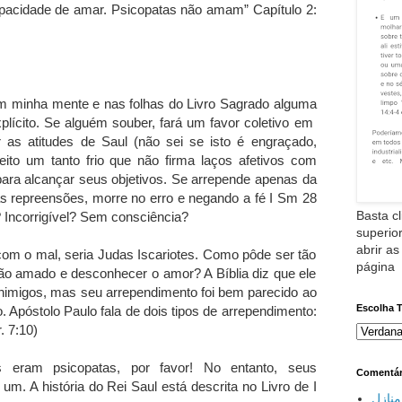
apacidade de amar. Psicopatas não amam” Capítulo 2:
em minha mente e nas folhas do Livro Sagrado alguma
plícito. Se alguém souber, fará um favor coletivo em
r as atitudes de Saul (não sei se isto é engraçado,
eito um tanto frio que não firma laços afetivos com
para alcançar seus objetivos. Se arrepende apenas da
as repreensões, morre no erro e negando a fé I Sm 28
Basta cl
l? Incorrigível? Sem consciência?
superior
abrir as
 com o mal, seria Judas Iscariotes. Como pôde ser tão
página
tão amado e desconhecer o amor? A Bíblia diz que ele
inimigos, mas seu arrependimento foi bem parecido ao
Escolha 
 Apóstolo Paulo fala de dois tipos de arrependimento:
. 7:10)
eram psicopatas, por favor! No entanto, seus
Comentár
. A história do Rei Saul está descrita no Livro de I
نازل