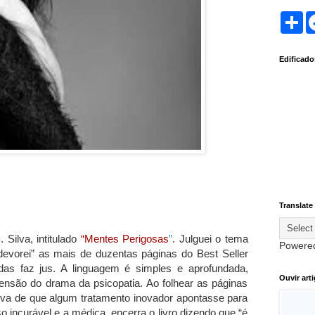
S
h
a
r
Edificad
e
Translate
 Silva, intitulado
“Mentes Perigosas
”
. Julguei o tema
Powere
“devorei” as mais de duzentas páginas do Best Seller
das faz jus. A linguagem é simples e aprofundada,
Ouvir art
eensão do drama da psicopatia. Ao folhear as páginas
ativa de que algum tratamento inovador apontasse para
o incurável e a médica, encerra o livro dizendo que “é