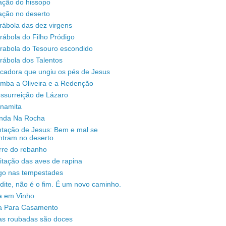
ação do hissopo
ação no deserto
rábola das dez virgens
rábola do Filho Pródigo
árabola do Tesouro escondido
rábola dos Talentos
ecadora que ungiu os pés de Jesus
omba a Oliveira e a Redenção
ssurreição de Lázaro
unamita
enda Na Rocha
ntação de Jesus: Bem e mal se
ntram no deserto.
rre do rebanho
sitação das aves de rapina
igo nas tempestades
dite, não é o fim. É um novo caminho.
a em Vinho
a Para Casamento
as roubadas são doces