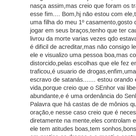
nasça assim,mas creio que foram os t
esse fim.... Bom,hj não estou com ele,
uma filha do meu 1º casamento,gosto
jogar em seus braços,tenho que ter cau
livrou da morte varias vezes qdo estav
é dificil de acreditar,mas não consigo le
ele e visualizo uma pessoa boa,mas co
distorcido,pelas escolhas que ele fez e
traficou,é usuario de drogas,enfim,um
escravo de satanás....... estou orando 
vida,porque creio que o SEnhor vai libe
abundante,e é uma ordenância do Sen
Palavra que há castas de de mônios q
oração,e nesse caso creio que é neces
diretamente na mente,eles controlam 
ele tem atitudes boas,tem sonhos,bons