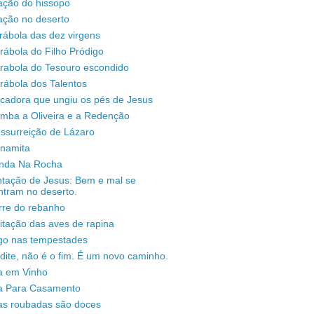
ação do hissopo
ação no deserto
rábola das dez virgens
rábola do Filho Pródigo
árabola do Tesouro escondido
rábola dos Talentos
ecadora que ungiu os pés de Jesus
omba a Oliveira e a Redenção
ssurreição de Lázaro
unamita
enda Na Rocha
ntação de Jesus: Bem e mal se
ntram no deserto.
rre do rebanho
sitação das aves de rapina
igo nas tempestades
dite, não é o fim. É um novo caminho.
a em Vinho
a Para Casamento
as roubadas são doces