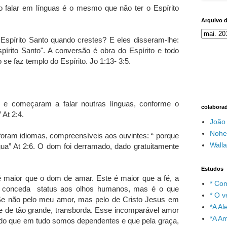
o falar em línguas é o mesmo que não ter o Espírito
Arquivo 
 Espírito Santo quando crestes? E eles disseram-lhe:
írito Santo". A conversão é obra do Espírito e todo
e faz templo do Espírito. Jo 1:13- 3:5.
o e começaram a falar noutras línguas, conforme o
colabora
 At 2:4.
João
Nohe
 foram idiomas, compreensíveis aos ouvintes: “ porque
Wall
gua” At 2:6. O dom foi derramado, dado gratuitamente
Estudos
maior que o dom de amar. Este é maior que a fé, a
* Com
ão conceda status aos olhos humanos, mas é o que
* O v
 Se não pelo meu amor, mas pelo de Cristo Jesus em
*A A
ue de tão grande, transborda. Esse incomparável amor
*A A
do que em tudo somos dependentes e que pela graça,