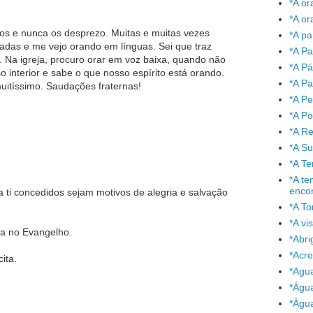
*A or
*A or
os e nunca os desprezo. Muitas e muitas vezes
*A pa
adas e me vejo orando em línguas. Sei que traz
*A Pa
. Na igreja, procuro orar em voz baixa, quando não
*A P
 interior e sabe o que nosso espírito está orando.
*A Pa
uitíssimo. Saudações fraternas!
*A P
*A P
*A Re
*A S
*A T
*A te
enco
ti concedidos sejam motivos de alegria e salvação
*A To
*A vi
da no Evangelho.
*Abr
*Acre
ita.
*Agu
*Águ
*Àgu