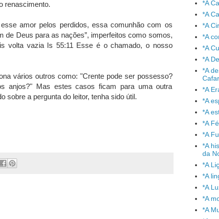
*A C
o renascimento.
*A Ca
 esse amor pelos perdidos, essa comunhão com os
*A Ci
em de Deus para as nações”, imperfeitos como somos,
*A co
s volta vazia Is 55:11 Esse é o chamado, o nosso
*A C
*A De
*A de
tona vários outros como: "Crente pode ser possesso?
Cafa
os anjos?" Mas estes casos ficam para uma outra
*A Er
sobre a pergunta do leitor, tenha sido útil.
*A e
*A es
*A Fé
*A Fu
*A hi
da No
*A Li
*A l
*A L
*A mo
*A Mu