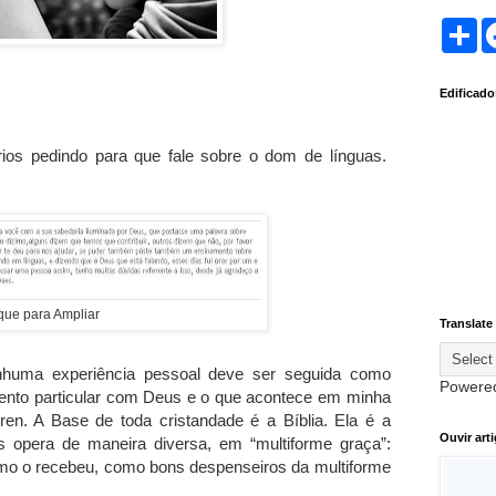
S
h
a
r
Edificad
e
ios pedindo para que fale sobre o dom de línguas.
que para Ampliar
Translate
enhuma experiência pessoal deve ser seguida como
Powere
ento particular com Deus e o que acontece em minha
tren. A Base de toda cristandade é a Bíblia. Ela é a
Ouvir art
s opera de maneira diversa, em “multiforme graça”:
mo o recebeu, como bons despenseiros da multiforme