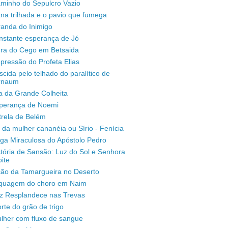
aminho do Sepulcro Vazio
na trilhada e o pavio que fumega
randa do Inimigo
nstante esperança de Jó
ura do Cego em Betsaida
pressão do Profeta Elias
scida pelo telhado do paralítico de
rnaum
a da Grande Colheita
sperança de Noemi
trela de Belém
 da mulher cananéia ou Sírio - Fenícia
ga Miraculosa do Apóstolo Pedro
stória de Sansão: Luz do Sol e Senhora
ite
ção da Tamargueira no Deserto
inguagem do choro em Naim
uz Resplandece nas Trevas
rte do grão de trigo
lher com fluxo de sangue