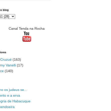
do blog
Canal Tenda na Rocha
dores
 Cruzué
(163)
my Vanelli
(17)
ace
(140)
o os judeus se...
ento e a erva
legria de Habacuque
mendoeira