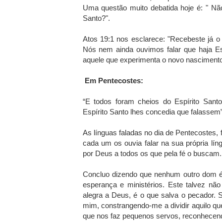
Uma questão muito debatida hoje é: " Nã
Santo?".
Atos 19:1 nos esclarece: "Recebeste já o
Nós nem ainda ouvimos falar que haja Esp
aquele que experimenta o novo nascimento s
Em Pentecostes:
“E todos foram cheios do Espírito Sant
Espírito Santo lhes concedia que falassem”
As línguas faladas no dia de Pentecostes,
cada um os ouvia falar na sua própria lín
por Deus a todos os que pela fé o buscam.
Concluo dizendo que nenhum outro dom é 
esperança e ministérios. Este talvez n
alegra a Deus, é o que salva o pecador.
mim, constrangendo-me a dividir aquilo q
que nos faz pequenos servos, reconhecen