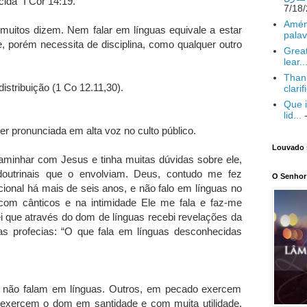
ida” I Cor 14:19.
Amém
muitos dizem. Nem falar em línguas equivale a estar
palav
e, porém necessita de disciplina, como qualquer outro
Great
lear..
Thank
istribuição (1 Co 12.11,30).
clarif
Que i
lid...
-
er pronunciada em alta voz no culto público.
Louvado 
inhar com Jesus e tinha muitas dúvidas sobre ele,
doutrinais que o envolviam. Deus, contudo me fez
O Senhor 
cional há mais de seis anos, e não falo em línguas no
com cânticos e na intimidade Ele me fala e faz-me
ei que através do dom de línguas recebi revelações da
umas profecias: “O que fala em línguas desconhecidas
to, não falam em línguas. Outros, em pecado exercem
exercem o dom em santidade e com muita utilidade.