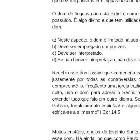
que dez mil palavras em línguas desconhec
O dom de línguas não está extinto, como 
possuído. É algo divino e que tem utilidad
dom.
a) Neste aspecto, o dom é limitado na sua d
b) Deve ser empregado um por vez.
c) Deve ser interpretado.
d) Se não houver interpretação, não deve s
Recebi esse dom assim que comecei a cam
justamente por todas as controvérsias 
compreendê-lo. Freqüento uma igreja tradi
culto, uso o dom para adorar o Senhor 
entender tudo que falo em outro idioma. S
Palavra, fortalecimento espiritual e alg
edifica-se a si mesmo” I Cor 14:5
Muitos cristãos, cheios do Espírito San
esse dom. Há ainda, os que como Paulo 