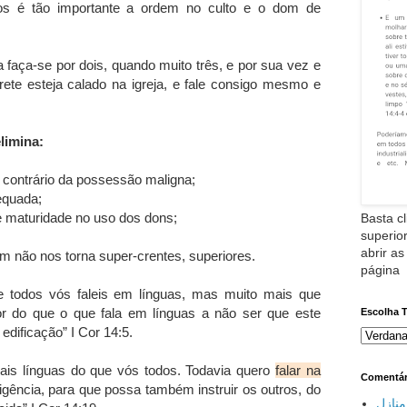
vos é tão importante a ordem no culto e o dom de
 faça-se por dois, quando muito três, e por sua vez e
prete esteja calado na igreja, e fale consigo mesmo e
limina:
o contrário da possessão maligna;
equada;
 e maturidade no uso dos dons;
Basta cl
superior
abrir as
m não nos torna super-crentes, superiores.
página
e todos vós faleis em línguas, mas muito mais que
ior do que o que fala em línguas a não ser que este
Escolha 
edificação” I Cor 14:5.
is línguas do que vós todos. Todavia quero
falar na
Comentár
ligência, para que possa também instruir os outros, do
نازل