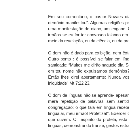
Em seu comentário, o pastor Novaes di
demônio manifestou”. Algumas religiões 
uma manifestação do diabo, um engano. O
irmãos se eu for ter convosco falando em 
meio da revelação, ou da ciência, ou da prof
O dom não é dado para exibição, nem êxt
Outro ponto : é possível se falar em lí
santidade: “Muitos me dirão naquele dia,
em teu nome não expulsamos demônios?
Então lhes direi abertamente: Nunca vos
iniqüidade” Mt 7:22,23.
O dom de línguas não se aprende- apesar
mera repetição de palavras sem senti
congregação: o que fala em língua recebe
língua ai, meu irmão! Profetiza!". Exercer
que ouvem. O espírito do profeta, está 
línguas, demonstrando transe, gestos estr