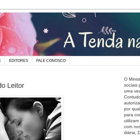
E
EDITORES
FALE CONOSCO
O Minis
o Leitor
sociais
uma vez
Contudo
autoriz
por qua
para co
utiliza
com nos
diária,