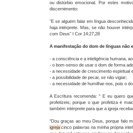
ou distúrbio emocional. Por estes moti
discernimento:
"E se alguém falar em língua desconhecida
haja intérprete. Mas, se não houver intér
com Deus" I Cor 14:27,28
A manifestação do dom de línguas não e
- a consciência e a inteligência humana, a
- o bom-senso de usar o dom de forma ad
- a necessidade de crescimento espiritual
- a possibilidade de pecar, se não vigiar;
- a necessidade de humilhar-nos, pois o do
A Escritura recomenda: “ E eu quero qu
profetizeis; porque o que profetiza é ma
também intérprete para que a igreja receba 
“Dou graças ao meu Deus, porque falo ma
igreja
cinco palavras na minha própria inte