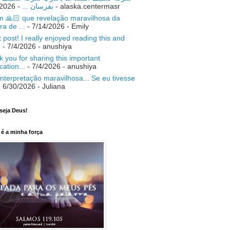
- 7/18/2026
بفرسان ...
- alaska.centermasr
 🙏🏻 que revelação maravilhosa da
ra de ...
- 7/14/2026
- Emily
 post! I really enjoyed reading this and
.
- 7/4/2026
- anushiya
 you for sharing this important
ication...
- 7/4/2026
- anushiya
nterpretação maravilhosa... Se eu tivesse
 6/30/2026
- Juliana
seja Deus!
é a minha força