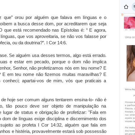
z que” orou por alguém que falava em línguas e o
proíbem a busca desse dom, por acreditarem que seja
 que está recomendado nas Epístolas é: “ E agora,
línguas, que vos aproveitaria, se não vos falasse por
ecia, ou da doutrina?”. I Cor 14:6.
ase. Se alguém usa desses termos, algo está errado.
nguas e estar em pecado, porque o dom não implica
 Senhor, Senhor, não profetizamos nós em teu nome? E
 E em teu nome não fizemos muitas maravilhas? E
 conheci; apartai-vos de mim, vós que praticais a
 de hoje ser comum alguns tentarem ensina-lo- não é
do, tão pouco deve ser objeto de manipulação na
 lugar de status e obrigação de profetizar: "Fala em
 o dom de línguas exige disciplina e discernimento dos
sujeito ao profeta I Cor 14:32, alguém que fala em
anhos e histéria, provavelmente estará sob possessão