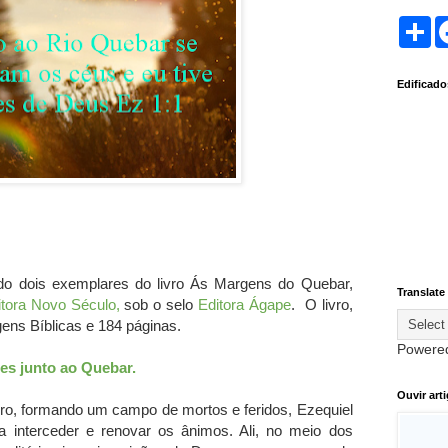
S
h
a
r
Edificad
e
do dois exemplares do livro Ás Margens do Quebar,
Translate
itora Novo Século,
sob o selo
Editora Ágape
. O livro,
ns Bíblicas e 184 páginas.
Powere
es junto ao Quebar.
Ouvir art
ro, formando um campo de mortos e feridos, Ezequiel
a interceder e renovar os ânimos. Ali, no meio dos