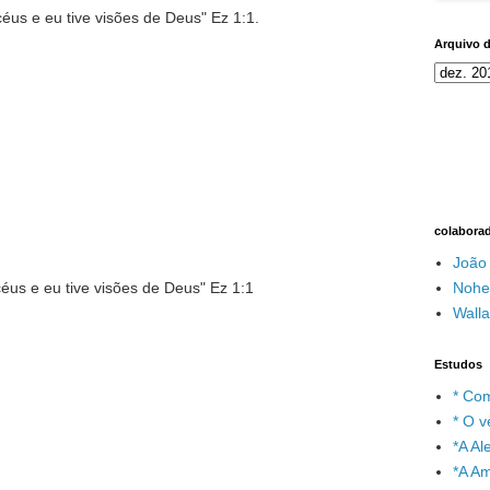
éus e eu tive visões de Deus" Ez 1:1.
Arquivo 
colabora
João
Nohe
céus e eu tive visões de Deus" Ez 1:1
Wall
Estudos
* Com
* O v
*A A
*A A