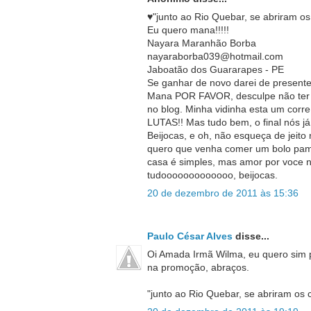
♥"junto ao Rio Quebar, se abriram os
Eu quero mana!!!!!
Nayara Maranhão Borba
nayaraborba039@hotmail.com
Jaboatão dos Guararapes - PE
Se ganhar de novo darei de presente!
Mana POR FAVOR, desculpe não ter v
no blog. Minha vidinha esta um corre
LUTAS!! Mas tudo bem, o final nós j
Beijocas, e oh, não esqueça de jeito
quero que venha comer um bolo pamo
casa é simples, mas amor por voce nã
tudooooooooooooo, beijocas.
20 de dezembro de 2011 às 15:36
Paulo César Alves
disse...
Oi Amada Irmã Wilma, eu quero sim 
na promoção, abraços.
"junto ao Rio Quebar, se abriram os c