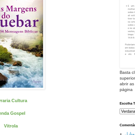
Basta cl
superior
abrir as
página
vraria Cultura
Escolha 
enda Gospel
Vitrola
Comentár
نازل