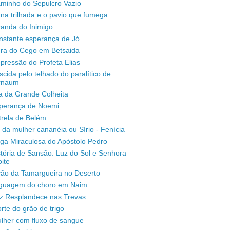
aminho do Sepulcro Vazio
na trilhada e o pavio que fumega
randa do Inimigo
nstante esperança de Jó
ura do Cego em Betsaida
pressão do Profeta Elias
scida pelo telhado do paralítico de
rnaum
a da Grande Colheita
sperança de Noemi
trela de Belém
 da mulher cananéia ou Sírio - Fenícia
ga Miraculosa do Apóstolo Pedro
stória de Sansão: Luz do Sol e Senhora
ite
ção da Tamargueira no Deserto
inguagem do choro em Naim
uz Resplandece nas Trevas
rte do grão de trigo
lher com fluxo de sangue