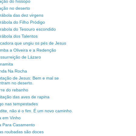
ação do hissopo
ação no deserto
rábola das dez virgens
rábola do Filho Pródigo
árabola do Tesouro escondido
rábola dos Talentos
ecadora que ungiu os pés de Jesus
omba a Oliveira e a Redenção
ssurreição de Lázaro
unamita
enda Na Rocha
ntação de Jesus: Bem e mal se
ntram no deserto.
rre do rebanho
sitação das aves de rapina
igo nas tempestades
dite, não é o fim. É um novo caminho.
a em Vinho
a Para Casamento
as roubadas são doces