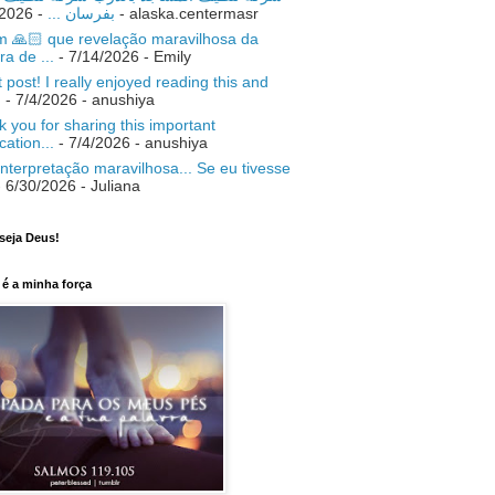
- 7/18/2026
بفرسان ...
- alaska.centermasr
 🙏🏻 que revelação maravilhosa da
ra de ...
- 7/14/2026
- Emily
 post! I really enjoyed reading this and
.
- 7/4/2026
- anushiya
 you for sharing this important
ication...
- 7/4/2026
- anushiya
nterpretação maravilhosa... Se eu tivesse
 6/30/2026
- Juliana
seja Deus!
é a minha força