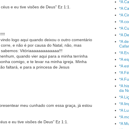
*A C
 céus e eu tive visões de Deus" Ez 1:1.
*A Ca
*A Ci
*A co
*A C
!!!
*A De
indo logo aqui quando deixou o outro comentário
*A de
 corre, e não é por causa do Natal, não, mas
Cafa
á sabemos: Vitóriaaaaaaaaaaaaa!!!
*A Er
 nenhum, quando vier aqui para a minha terrinha
*A e
nha comigo, e te levar na minha igreja. Minha
*A es
o faltará, e para a princesa de Jesus
*A Fé
*A Fu
*A hi
da No
*A Li
*A l
presentear meu cunhado com essa graça, já estou
*A L
*A mo
éus e eu tive visões de Deus" Ez 1:1.
*A Mu