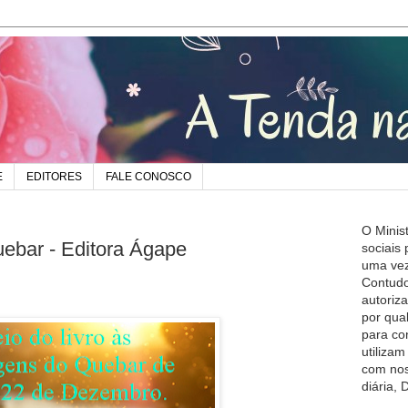
E
EDITORES
FALE CONOSCO
O Minis
bar - Editora Ágape
sociais
uma vez
Contudo
autoriz
por qua
para co
utiliza
com nos
diária,