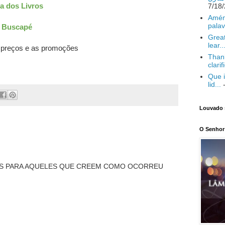
a dos Livros
Amém
palav
Buscapé
Great
lear..
preços e as promoções
Thank
clarif
Que i
lid...
-
Louvado 
O Senhor 
US PARA AQUELES QUE CREEM COMO OCORREU