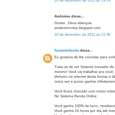
20 de dezembro de 2011 às 19:19
Anônimo disse...
Gostei , Deus abençoe.
andaremcristo.blogspot.com
20 de dezembro de 2011 às 21:36
fiumedellavita
disse...
Eu gostaria de lhe convidar para co
Trata-se de um Sistema Inovador de g
mesmo! Você vai trabalhar pra você,
dinheiro na internet desta formar e t
única vez e posso ganhar infinitamen
Você ficará chocado com nosso méto
No Sistema Renda Online:
Você ganha 100% de lucro, recebend
Você ganha 24 horas por dia até m