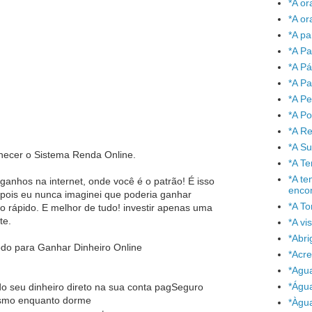
*A or
*A or
*A pa
*A Pa
*A P
*A Pa
*A P
*A P
*A Re
*A S
nhecer o Sistema Renda Online.
*A T
*A te
anhos na internet, onde você é o patrão! É isso
enco
 pois eu nunca imaginei que poderia ganhar
*A To
ão rápido. E melhor de tudo! investir apenas uma
te.
*A vi
*Abr
do para Ganhar Dinheiro Online
*Acre
*Agu
*Águ
o seu dinheiro direto na sua conta pagSeguro
esmo enquanto dorme
*Àgu