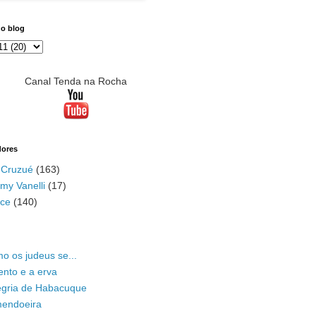
do blog
Canal Tenda na Rocha
dores
 Cruzué
(163)
my Vanelli
(17)
ace
(140)
o os judeus se...
ento e a erva
legria de Habacuque
mendoeira