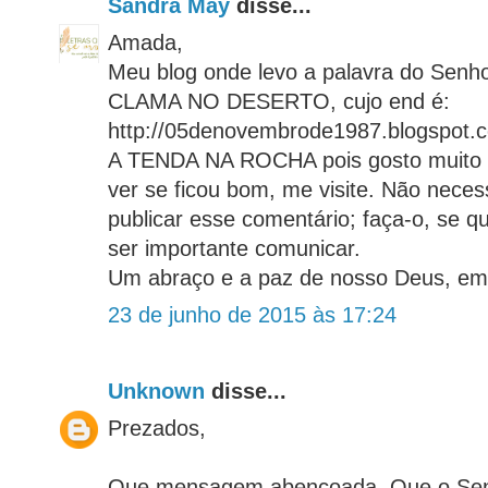
Sandra May
disse...
Amada,
Meu blog onde levo a palavra do Se
CLAMA NO DESERTO, cujo end é:
http://05denovembrode1987.blogspot.c
A TENDA NA ROCHA pois gosto muito d
ver se ficou bom, me visite. Não nece
publicar esse comentário; faça-o, se qu
ser importante comunicar.
Um abraço e a paz de nosso Deus, em
23 de junho de 2015 às 17:24
Unknown
disse...
Prezados,
Que mensagem abençoada. Que o Sen