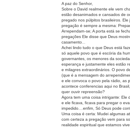
A paz do Senhor,
Sobre o David realmente ele vem cha
estão desanimados e cansados de ou
pregado nos púlpitos brasileiros. Ele
pregação é sempre a mesma: Prepare
Arrependam-se; A porta está se fech
pregações Ele disse que Deus mostrou
casamento...
Achei lindo tudo o que Deus está faz
só aquele povo que é escória da hu
governantes, os menores da sociedad
esperança e justamente eles estão 
e milagres extraordinários. O povo d
(que é a mensagem do arrependiment
e ele convoca o povo pela rádio, 
acontece conferencias aqui no Brasi
quer ouvir repreensão?
Agora tem uma coisa intrigante: Ele
e ele ficava, ficava para pregar o ev
impedido....enfim, Só Deus pode con
Uma coisa é certa: Mudei algumas ati
com certeza a pregação vem para so
realidade espiritual que estamos vive