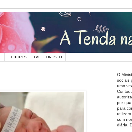
E
EDITORES
FALE CONOSCO
O Minis
sociais
uma vez
Contudo
autoriz
por qua
para co
utiliza
com nos
diária,