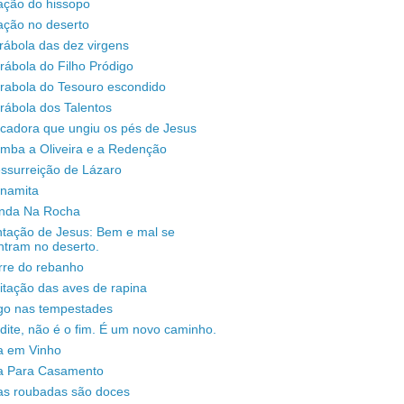
ação do hissopo
ação no deserto
rábola das dez virgens
rábola do Filho Pródigo
árabola do Tesouro escondido
rábola dos Talentos
ecadora que ungiu os pés de Jesus
omba a Oliveira e a Redenção
ssurreição de Lázaro
unamita
enda Na Rocha
ntação de Jesus: Bem e mal se
ntram no deserto.
rre do rebanho
sitação das aves de rapina
igo nas tempestades
dite, não é o fim. É um novo caminho.
a em Vinho
a Para Casamento
as roubadas são doces