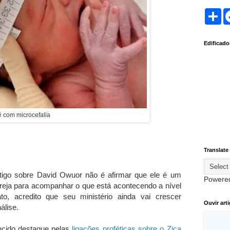
S
h
a
r
Edificad
e
 com microcefalia
Translate
artigo sobre David Owuor não é afirmar que ele é um
Powere
igreja para acompanhar o que está acontecendo a nível
, acredito que seu ministério ainda vai crescer
Ouvir art
álise.
cido destaque pelas
ligações proféticas sobre o Zica