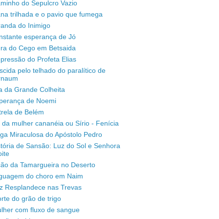
aminho do Sepulcro Vazio
na trilhada e o pavio que fumega
randa do Inimigo
nstante esperança de Jó
ura do Cego em Betsaida
pressão do Profeta Elias
scida pelo telhado do paralítico de
rnaum
a da Grande Colheita
sperança de Noemi
trela de Belém
 da mulher cananéia ou Sírio - Fenícia
ga Miraculosa do Apóstolo Pedro
stória de Sansão: Luz do Sol e Senhora
ite
ção da Tamargueira no Deserto
inguagem do choro em Naim
uz Resplandece nas Trevas
rte do grão de trigo
lher com fluxo de sangue