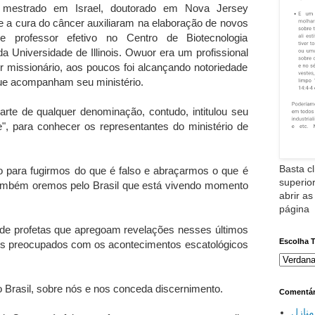
z mestrado em Israel, doutorado em Nova Jersey
 a cura do câncer auxiliaram na elaboração de novos
e professor efetivo no Centro de Biotecnologia
 Universidade de Illinois. Owuor era um profissional
r missionário, aos poucos foi alcançando notoriedade
que acompanham seu ministério.
parte de qualquer denominação, contudo, intitulou seu
e", para conhecer os representantes do ministério de
Basta cl
 para fugirmos do que é falso e abraçarmos o que é
superior
ambém oremos pelo Brasil que está vivendo momento
abrir as
página
 de profetas que apregoam revelações nesses últimos
Escolha 
is preocupados com os acontecimentos escatológicos
.
 Brasil, sobre nós e nos conceda discernimento.
Comentár
نازل