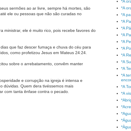
*A or
*A or
eus sermões ao ar livre, sempre há mortes, são
até ele ou pessoas que não são curadas no
*A pa
*A Pa
*A P
 ministrar, ele é muito rico, pois recebe favores do
*A Pa
*A P
s dias que faz descer fumaça e chuva do céu para
*A P
lhidos, como profetizou Jesus em Mateus 24:24.
*A Re
*A S
 citou sobre o arrebatamento, convêm manter
*A T
*A te
enco
peridade e corrupção na igreja é intensa e
nho dúvidas. Quem dera tivéssemos mais
*A To
r com tanta ênfase contra o pecado.
*A vi
*Abr
*Acre
*Agu
*Águ
*Àgu