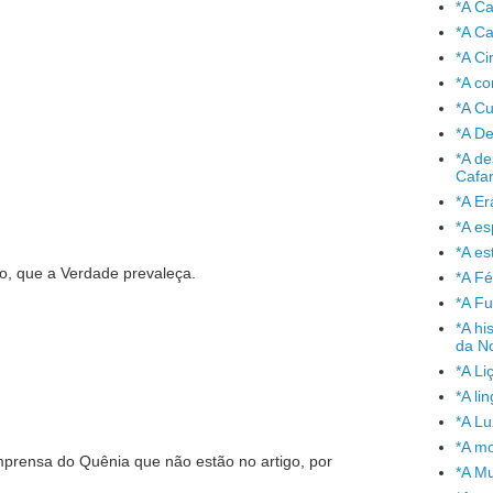
*A C
*A Ca
*A Ci
*A co
*A C
*A De
*A de
Cafa
*A Er
*A e
*A es
o, que a Verdade prevaleça.
*A Fé
*A Fu
*A hi
da No
*A Li
*A l
*A L
*A mo
prensa do Quênia que não estão no artigo, por
*A Mu