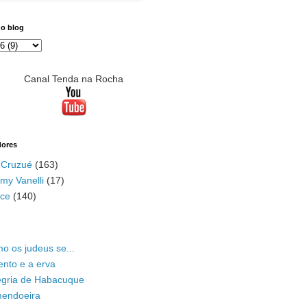
do blog
Canal Tenda na Rocha
dores
 Cruzué
(163)
my Vanelli
(17)
ace
(140)
o os judeus se...
ento e a erva
legria de Habacuque
mendoeira