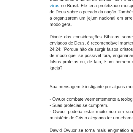
vírus
no Brasil. Ele teria profetizado mos
de Deus sobre o pecado da nação. Também 
a organizarem um jejum nacional em arre
modo geral.
Diante das considerações Bíblicas sobre
enviados de Deus, é recomendável manter
24:24: "Porque hão de surgir falsos cristos
de modo que, se possível fora, enganari
falsos profetas ou, de fato, é um homem 
igreja?
Sua mensagem é instigante por alguns mot
- Owuor combate veementemente a teologi
- Suas profecias se cumprem.
- Owuor poderia estar muito rico em sua
ministério de Cristo alegando ter um chamad
Dawid Owuor se torna mais enigmático ai