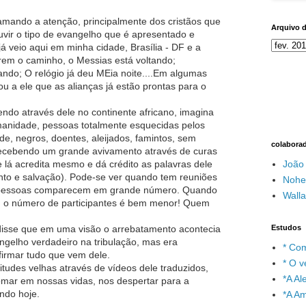
mando a atenção, principalmente dos cristãos que
Arquivo 
vir o tipo de evangelho que é apresentado e
 já veio aqui em minha cidade, Brasília - DF e a
m o caminho, o Messias está voltando;
ando; O relógio já deu MEia noite....Em algumas
 a ele que as alianças já estão prontas para o
endo através dele no continente africano, imagina
manidade, pessoas totalmente esquecidas pelos
e, negros, doentes, aleijados, famintos, sem
colabora
recebendo um grande avivamento através de curas
e lá acredita mesmo e dá crédito as palavras dele
João
o e salvação). Pode-se ver quando tem reuniões
Nohe
as pessoas comparecem em grande número. Quando
Wall
l, o número de participantes é bem menor! Quem
 disse que em uma visão o arrebatamento acontecia
Estudos
angelho verdadeiro na tribulação, mas era
* Com
firmar tudo que vem dele.
* O v
tudes velhas através de vídeos dele traduzidos,
*A A
mar em nossas vidas, nos despertar para a
ndo hoje.
*A A