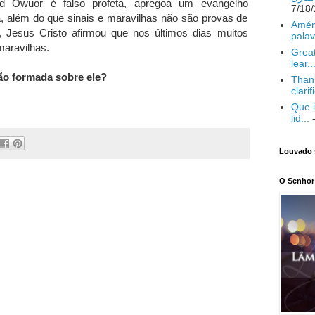
vid Owuor é falso profeta, apregoa um evangelho
, além do que sinais e maravilhas não são provas de
Amém
s, Jesus Cristo afirmou que nos últimos dias muitos
palav
 maravilhas.
Great
lear..
ão formada sobre ele?
Thank
clarif
Que i
lid...
-
Louvado 
O Senhor 