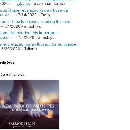
- 7/18/2026
بفرسان ...
- alaska.centermasr
 🙏🏻 que revelação maravilhosa da
ra de ...
- 7/14/2026
- Emily
 post! I really enjoyed reading this and
.
- 7/4/2026
- anushiya
 you for sharing this important
ication...
- 7/4/2026
- anushiya
nterpretação maravilhosa... Se eu tivesse
 6/30/2026
- Juliana
seja Deus!
é a minha força