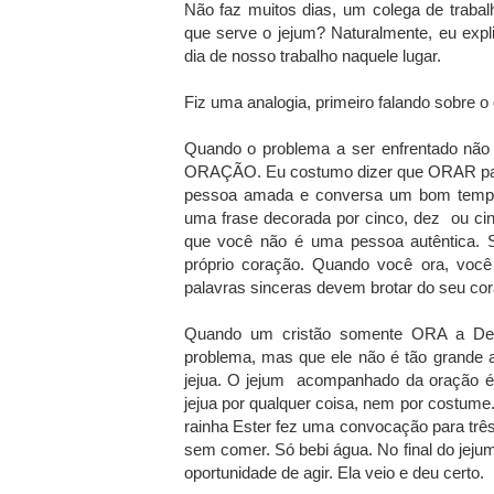
Não faz muitos dias, um colega de trabal
que serve o jejum? Naturalmente, eu expl
dia de nosso trabalho naquele lugar.
Fiz uma analogia, primeiro falando sobre o 
Quando o problema a ser enfrentado não é
ORAÇÃO. Eu costumo dizer que ORAR para
pessoa amada e conversa um bom tempo
uma frase decorada por cinco, dez ou cin
que você não é uma pessoa autêntica. S
próprio coração. Quando você ora, voc
palavras sinceras devem brotar do seu cor
Quando um cristão somente ORA a Deu
problema, mas que ele não é tão grande a
jejua. O jejum acompanhado da oração
jejua por qualquer coisa, nem por costume.
rainha Ester fez uma convocação para três d
sem comer. Só bebi água. No final do jeju
oportunidade de agir. Ela veio e deu certo.