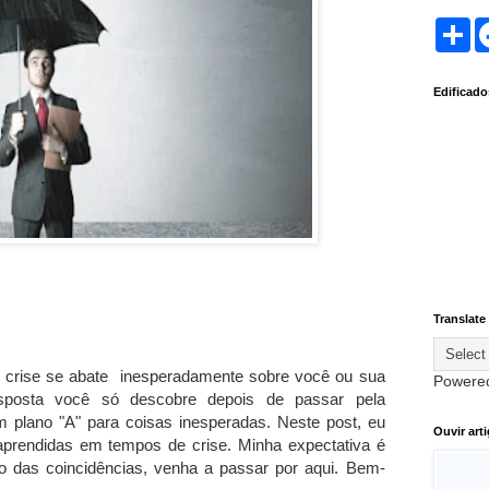
S
h
a
r
Edificad
e
Translate
 crise se abate inesperadamente sobre você ou sua
Powere
esposta você só descobre depois de passar pela
plano "A" para coisas inesperadas. Neste post, eu
Ouvir art
 aprendidas em tempos de crise. Minha expectativa é
ho das coincidências, venha a passar por aqui. Bem-