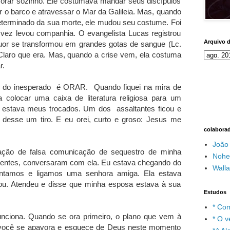
e orar sozinho. Ele costumava mandar seus discípulos
r o barco e atravessar o Mar da Galileia. Mas, quando
terminado da sua morte, ele mudou seu costume. Foi
vez levou companhia. O evangelista Lucas registrou
Arquivo 
suor se transformou em grandes gotas de sangue (Lc.
Claro que era. Mas, quando a crise vem, ela costuma
r.
te do inesperado é ORAR. Quando fiquei na mira de
colocar uma caixa de literatura religiosa para um
 estava meus trocados. Um dos assaltantes ficou e
desse um tiro. E eu orei, curto e groso: Jesus me
colabora
João
ação de falsa comunicação de sequestro de minha
Nohe
crentes, conversaram com ela. Eu estava chegando do
Wall
vantamos e ligamos uma senhora amiga. Ela estava
cou. Atendeu e disse que minha esposa estava à sua
Estudos
* Com
unciona. Quando se ora primeiro, o plano que vem à
* O v
e você se apavora e esquece de Deus neste momento