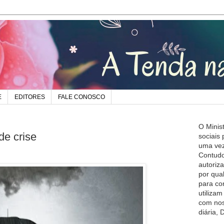
E
EDITORES
FALE CONOSCO
O Minis
de crise
sociais
uma vez
Contudo
autoriz
por qua
para co
utiliza
com nos
diária,