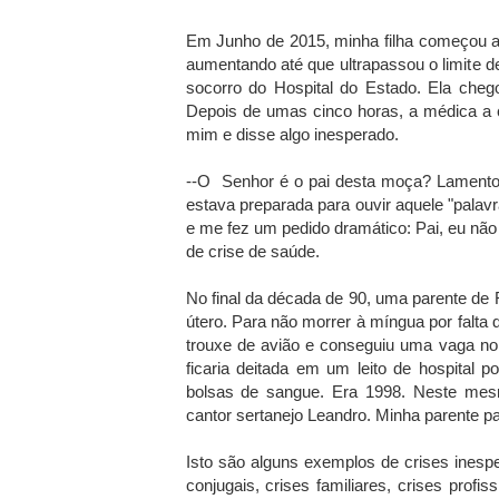
Em Junho de 2015, minha filha começou a 
aumentando até que ultrapassou o limite de
socorro do Hospital do Estado. Ela cheg
Depois de umas cinco horas, a médica a
mim e disse algo inesperado.
--O Senhor é o pai desta moça? Lamento d
estava preparada para ouvir aquele "palav
e me fez um pedido dramático: Pai, eu não q
de crise de saúde.
No final da década de 90, uma parente de
útero. Para não morrer à míngua por falta
trouxe de avião e conseguiu uma vaga no
ficaria deitada em um leito de hospital 
bolsas de sangue. Era 1998. Neste me
cantor sertanejo Leandro. Minha parente 
Isto são alguns exemplos de crises inespe
conjugais, crises familiares, crises profi