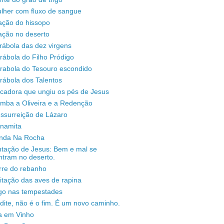
lher com fluxo de sangue
ação do hissopo
ação no deserto
rábola das dez virgens
rábola do Filho Pródigo
árabola do Tesouro escondido
rábola dos Talentos
ecadora que ungiu os pés de Jesus
omba a Oliveira e a Redenção
ssurreição de Lázaro
unamita
enda Na Rocha
ntação de Jesus: Bem e mal se
ntram no deserto.
rre do rebanho
sitação das aves de rapina
igo nas tempestades
dite, não é o fim. É um novo caminho.
a em Vinho