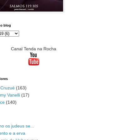
do blog
Canal Tenda na Rocha
dores
 Cruzué
(163)
my Vanelli
(17)
ace
(140)
o os judeus se...
ento e a erva