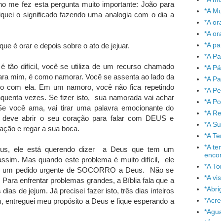
ho me fez esta pergunta muito importante: João para
*A Mu
iquei o significado fazendo uma analogia com o dia a
*A or
*A or
*A pa
que é orar e depois sobre o ato de jejuar.
*A Pa
 tão difícil, você se utiliza de um recurso chamado
*A P
 mim, é como namorar. Você se assenta ao lado da
*A Pa
 com ela. Em um namoro, você não fica repetindo
*A P
quenta vezes. Se fizer isto, sua namorada vai achar
*A P
e você ama, vai tirar uma palavra emocionante do
*A Re
ê deve abrir o seu coração para falar com DEUS e
*A S
ação e regar a sua boca.
*A T
*A te
s, ele está querendo dizer a Deus que tem um
enco
ssim. Mas quando este problema é muito difícil, ele
*A To
 é um pedido urgente de SOCORRO a Deus. Não se
*A vi
 Para enfrentar problemas grandes, a Bíblia fala que a
*Abr
ias de jejum. Já precisei fazer isto, três dias inteiros
*Acre
m, entreguei meu propósito a Deus e fique esperando a
*Agu