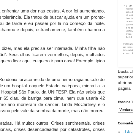
enfrentar uma dor nas costas. A dor foi aumentando,
 tolerância. Ela tratou de buscar ajuda em um pronto-
ou de tarde e eu passei por lá no começo da noite.
 chamou e depois, estranhamente, também chamou a
izer, mas ela precisa ser internada. Minha filha não
rão". Seus olhos ficarem vermelhos, depois, molhados
uero ficar aqui, eu quero ir para casa! Exemplo típico
Basta cl
superior
 Rondônia foi acometida de uma hemorragia no colo do
abrir as
 de um hospital naquele Estado, na época, minha tia a
página
 Hospital São Paulo, da UNIFESP. Ela não sabia que
por 69 dias, de barriga para cima, nem que usaria 42
Escolha 
smo ano morreram de câncer: Linda McCartney e o
passou pelo vale da sombra da morte, mas não morreu.
radas. Há muitos outros. Crises sentimentais, crises
Comentár
ssionais, crises desencadeadas por catástrofes, crises
نازل