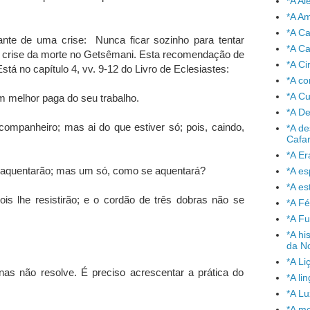
*A A
*A A
*A C
ante de uma crise: Nunca ficar sozinho para tentar
*A Ca
a crise da morte no Getsêmani. Esta recomendação de
*A Ci
stá no capítulo 4, vv. 9-12 do Livro de Eclesiastes:
*A co
*A C
m melhor paga do seu trabalho.
*A De
companheiro; mas ai do que estiver só; pois, caindo,
*A de
Cafa
*A Er
e aquentarão; mas um só, como se aquentará?
*A e
*A es
is lhe resistirão; e o cordão de três dobras não se
*A Fé
*A Fu
*A hi
da No
*A Li
as não resolve. É preciso acrescentar a prática do
*A l
*A L
*A mo