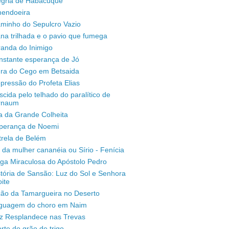
legria de Habacuque
mendoeira
aminho do Sepulcro Vazio
na trilhada e o pavio que fumega
randa do Inimigo
nstante esperança de Jó
ura do Cego em Betsaida
pressão do Profeta Elias
scida pelo telhado do paralítico de
rnaum
a da Grande Colheita
sperança de Noemi
trela de Belém
 da mulher cananéia ou Sírio - Fenícia
ga Miraculosa do Apóstolo Pedro
stória de Sansão: Luz do Sol e Senhora
ite
ção da Tamargueira no Deserto
inguagem do choro em Naim
uz Resplandece nas Trevas
rte do grão de trigo