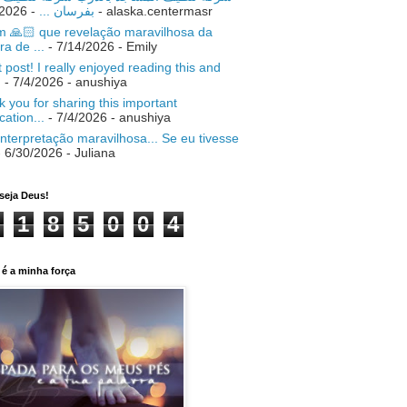
- 7/18/2026
بفرسان ...
- alaska.centermasr
 🙏🏻 que revelação maravilhosa da
ra de ...
- 7/14/2026
- Emily
 post! I really enjoyed reading this and
.
- 7/4/2026
- anushiya
 you for sharing this important
ication...
- 7/4/2026
- anushiya
nterpretação maravilhosa... Se eu tivesse
 6/30/2026
- Juliana
seja Deus!
1
8
5
0
0
4
é a minha força