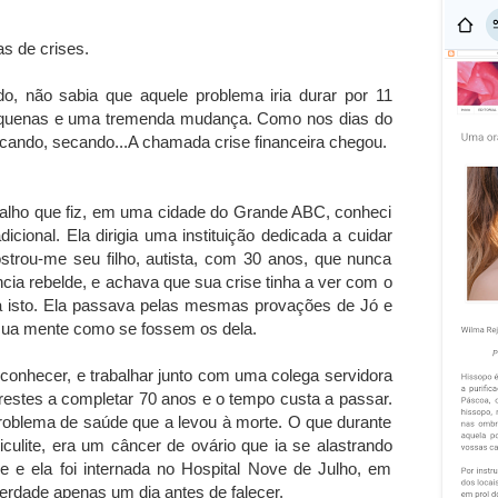
s de crises.
 não sabia que aquele problema iria durar por 11
s pequenas e uma tremenda mudança. Como nos dias do
secando, secando...A chamada crise financeira chegou.
balho que fiz, em uma cidade do Grande ABC, conheci
cional. Ela dirigia uma instituição dedicada a cuidar
strou-me seu filho, autista, com 30 anos, que nunca
cia rebelde, e achava que sua crise tinha a ver com o
a isto. Ela passava pelas mesmas provações de Jó e
ua mente como se fossem os dela.
 conhecer, e trabalhar junto com uma colega servidora
restes a completar 70 anos e o tempo custa a passar.
roblema de saúde que a levou à morte. O que durante
iculite, era um câncer de ovário que ia se alastrando
se e ela foi internada no Hospital Nove de Julho, em
erdade apenas um dia antes de falecer.