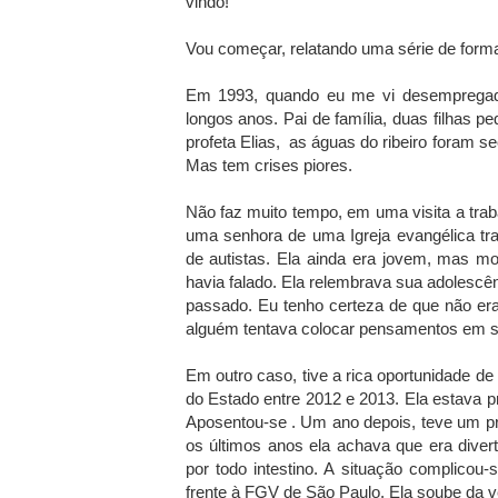
vindo!
Vou começar, relatando uma série de forma
Em 1993, quando eu me vi desempregado,
longos anos. Pai de família, duas filha
profeta Elias, as águas do ribeiro foram 
Mas tem crises piores.
Não faz muito tempo, em uma visita a tra
uma senhora de uma Igreja evangélica tradi
de autistas. Ela ainda era jovem, mas mo
havia falado. Ela relembrava sua adolescên
passado. Eu tenho certeza de que não er
alguém tentava colocar pensamentos em s
Em outro caso, tive a rica oportunidade de
do Estado entre 2012 e 2013. Ela estava p
Aposentou-se . Um ano depois, teve um p
os últimos anos ela achava que era divert
por todo intestino. A situação complicou-
frente à FGV de São Paulo. Ela soube da v