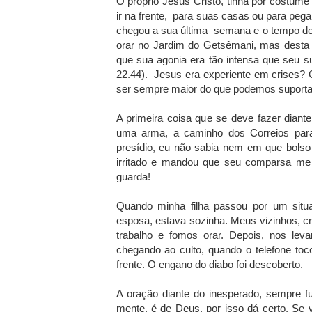
O próprio Jesus Cristo, tinha por costum
ir na frente, para suas casas ou para pega
chegou a sua última semana e o tempo de
orar no Jardim do Getsêmani, mas desta 
que sua agonia era tão intensa que seu 
22.44). Jesus era experiente em crises? 
ser sempre maior do que podemos suporta
A primeira coisa que se deve fazer dian
uma arma, a caminho dos Correios para 
presídio, eu não sabia nem em que bolso
irritado e mandou que seu comparsa me 
guarda!
Quando minha filha passou por um situ
esposa, estava sozinha. Meus vizinhos, 
trabalho e fomos orar. Depois, nos le
chegando ao culto, quando o telefone to
frente. O engano do diabo foi descoberto.
A oração diante do inesperado, sempre f
mente, é de Deus, por isso dá certo. S