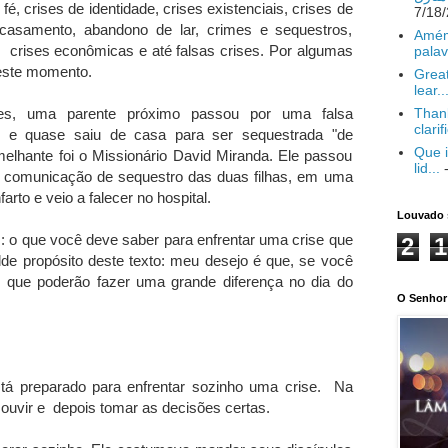
fé, crises de identidade, crises existenciais, crises de
 casamento, abandono de lar, crimes e sequestros,
Amém
, crises econômicas e até falsas crises. Por algumas
palav
neste momento.
Great
lear..
ses, uma parente próximo passou por uma falsa
Thank
clarif
e e quase saiu de casa para ser sequestrada "de
Que i
lhante foi o Missionário David Miranda. Ele passou
lid...
-
 comunicação de sequestro das duas filhas, em uma
rto e veio a falecer no hospital.
Louvado 
: o que você deve saber para enfrentar uma crise que
2
1
e propósito deste texto: meu desejo é que, se você
as que poderão fazer uma grande diferença no dia do
O Senhor 
stá preparado para enfrentar sozinho uma crise. Na
ouvir e depois tomar as decisões certas.