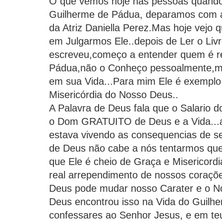
O que vemos hoje nas pessoas quand
Guilherme de Pádua, deparamos com a
da Atriz Daniella Perez.Mas hoje vejo
em Julgarmos Ele..depois de Ler o Liv
escreveu,começo a entender quem é r
Pádua,não o Conheço pessoalmente,ma
em sua Vida...Para mim Ele é exemplo
Misericórdia do Nosso Deus..
A Palavra de Deus fala que o Salario 
o Dom GRATUITO de Deus e a Vida...a
estava vivendo as consequencias de se
de Deus não cabe a nós tentarmos que
que Ele é cheio de Graça e Misericord
real arrependimento de nossos coraçõ
Deus pode mudar nosso Carater e o Nos
Deus encontrou isso na Vida do Guilhe
confessares ao Senhor Jesus, e em te