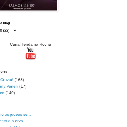
do blog
Canal Tenda na Rocha
dores
 Cruzué
(163)
my Vanelli
(17)
ace
(140)
o os judeus se...
ento e a erva