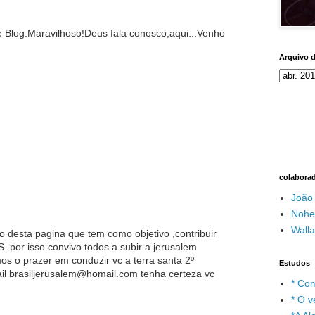
se Blog.Maravilhoso!Deus fala conosco,aqui...Venho
Arquivo 
colabora
João
Nohe
Wall
o desta pagina que tem como objetivo ,contribuir
 .por isso convivo todos a subir a jerusalem
s o prazer em conduzir vc a terra santa 2º
Estudos
il brasiljerusalem@homail.com tenha certeza vc
* Com
* O v