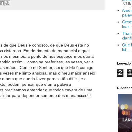
Amém
palav
Great
lear..
Thank
clarif
Que i
s de que Deus é conosco, de que Deus está no
lid...
-
 cisternas. Em detrimento do manancial o qual
 nós mesmos, a ponto de nos esquecermos que a
entido assim... como se preferisse, as vezes, ver a
Louvado 
ias mãos...Confio no Senhor, sei que Ele é comigo,
2
1
s vezes me sinto ansiosa, mas o meu maior anseio
 bem que queria fazer parecia tão difícil, e o
texto, podem pensar que é uma palavra
O Senhor 
dos precisamos entender que todos cavam de uma
s lutar para depender somente dos mananciais!!!