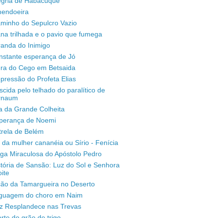
legria de Habacuque
mendoeira
aminho do Sepulcro Vazio
na trilhada e o pavio que fumega
randa do Inimigo
nstante esperança de Jó
ura do Cego em Betsaida
pressão do Profeta Elias
scida pelo telhado do paralítico de
rnaum
a da Grande Colheita
sperança de Noemi
trela de Belém
 da mulher cananéia ou Sírio - Fenícia
ga Miraculosa do Apóstolo Pedro
stória de Sansão: Luz do Sol e Senhora
ite
ção da Tamargueira no Deserto
inguagem do choro em Naim
uz Resplandece nas Trevas
rte do grão de trigo