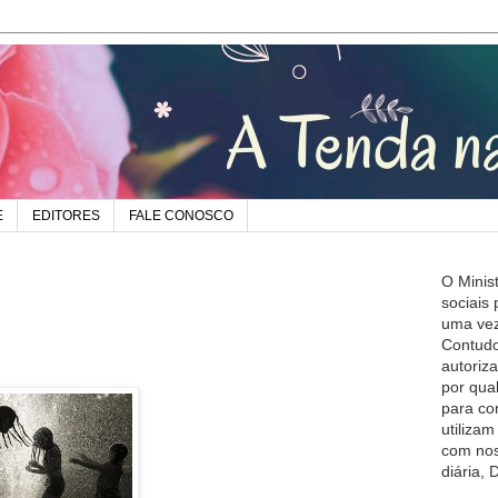
E
EDITORES
FALE CONOSCO
O Minis
sociais
uma vez
Contudo
autoriz
por qua
para co
utiliza
com nos
diária,