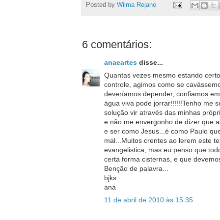
Posted by
Wilma Rejane
6 comentários:
anaeartes
disse...
Quantas vezes mesmo estando certo
controle, agimos como se cavássemos
deveríamos depender, confiamos em
água viva pode jorrar!!!!!!Tenho me s
solução vir através das minhas própr
e não me envergonho de dizer que a
e ser como Jesus...é como Paulo que o
mal...Muitos crentes ao lerem este 
evangelistica, mas eu penso que to
certa forma cisternas, e que devemo
Benção de palavra...
bjks
ana
11 de abril de 2010 às 15:35