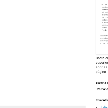
Basta cl
superior
abrir as
página
Escolha 
Comentár
نازل