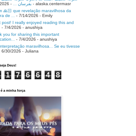
- 7/18/2026
بفرسان ...
- alaska.centermasr
 🙏🏻 que revelação maravilhosa da
ra de ...
- 7/14/2026
- Emily
 post! I really enjoyed reading this and
.
- 7/4/2026
- anushiya
 you for sharing this important
ication...
- 7/4/2026
- anushiya
nterpretação maravilhosa... Se eu tivesse
 6/30/2026
- Juliana
seja Deus!
1
7
6
6
4
8
é a minha força