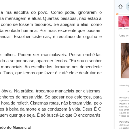
a má escolha do povo. Como pode, ignorarem o
ssa mensagem é atual. Quantas pessoas, não estão a
, como se fossem tesouros. Se apegam a elas, como
to da vontade humana. Por mais excelente que possam
ncial. Escolher cisternas, é resultado de orgulho e
s olhos. Podem ser manipuláveis. Posso enchê-las
do-a se por acaso, aparecer fendas. "Eu sou o senhor
 mananciais. Ao escolhe-los, tornamo-nos dependente
 Tudo, que temos que fazer é ir até ele e desfrutar de
óbvia. Na prática, trocamos manaciais por cisternas,
hores de nossa vida. Se apesar dos esforços, para
hora de refletir. Cisternas rotas, não brotam vida, pelo
ores à beira da morte e as conduzem à vida. Deus É O
quem quer que seja. É só buscá-Lo que O encontrarás.
do do Manancial