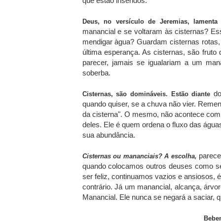
que estão inseridos.
Deus, no versículo de Jeremias, lamenta
manancial e se voltaram às cisternas? E
mendigar àgua? Guardam cisternas rotas
última esperança. As cisternas, são fru
parecer, jamais se igualariam a um mana
soberba.
do
Cisternas, são domináveis. Estão diante
quando quiser, se a chuva não vier. Remen
da cisterna". O mesmo, não acontece com
deles. Ele é quem ordena o fluxo das águas.
sua abundância.
parece 
Cisternas ou mananciais? A escolha,
quando colocamos outros deuses como sen
ser feliz, continuamos vazios e ansiosos, é 
contrário. Já um manancial, alcança, árv
Manancial. Ele nunca se negará a saciar, 
Beben