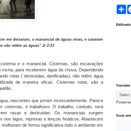
S
h
a
r
Edificad
e
im me deixaram, o manancial de águas vivas, e cavaram
ue não retêm as águas" Jr 2:13
cisterna e o manancial. Cisternas, são escavações
 ou rocha, para receberem água da chuva. Dependendo
ndo rotas ( destruídas, danificadas), não retêm água
ilizada de maneira eficaz. Cisternas rotas, são a
Translate
uidão.
gua, nascentes que jorram incessantemente. Parece
Powere
er cisternas, é trabalhoso. O trabalho, contudo, será
rem rasas e destruídas. Os mananciais surgem
Ouvir art
s rios lagos, represas e lençois freáticos. Abastecem
 melhoram de forma significativa todo o ambiente em