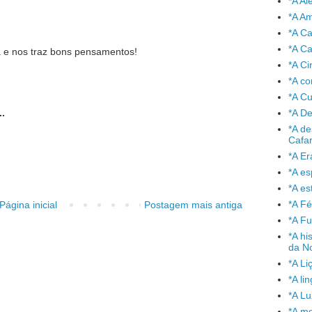
*A A
*A A
*A C
*A Ca
a e nos traz bons pensamentos!
*A Ci
*A co
*A C
*A De
.
*A de
Cafa
*A Er
*A e
*A es
*A Fé
Página inicial
Postagem mais antiga
*A Fu
*A hi
da No
*A Li
*A l
*A L
*A mo