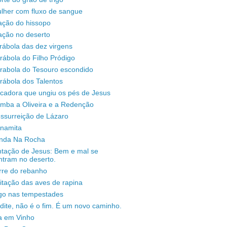
lher com fluxo de sangue
ação do hissopo
ação no deserto
rábola das dez virgens
rábola do Filho Pródigo
árabola do Tesouro escondido
rábola dos Talentos
ecadora que ungiu os pés de Jesus
omba a Oliveira e a Redenção
ssurreição de Lázaro
unamita
enda Na Rocha
ntação de Jesus: Bem e mal se
ntram no deserto.
rre do rebanho
sitação das aves de rapina
igo nas tempestades
dite, não é o fim. É um novo caminho.
a em Vinho