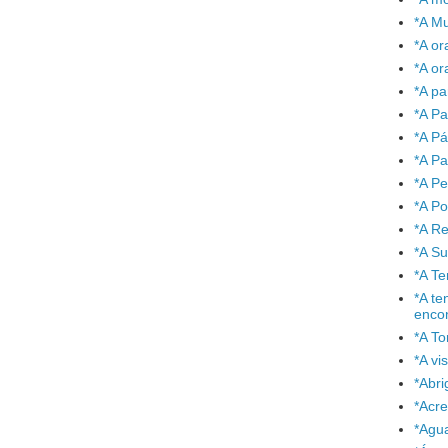
*A Mu
*A or
*A or
*A pa
*A Pa
*A P
*A Pa
*A P
*A P
*A Re
*A S
*A T
*A te
enco
*A To
*A vi
*Abr
*Acre
*Agu