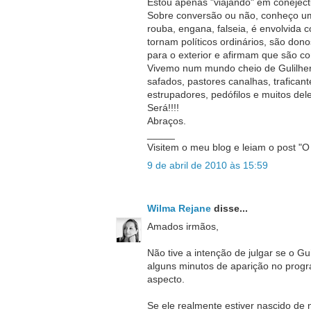
Estou apenas "viajando" em coneject
Sobre conversão ou não, conheço uma
rouba, engana, falseia, é envolvida 
tornam políticos ordinários, são don
para o exterior e afirmam que são co
Vivemo num mundo cheio de Gulilhe
safados, pastores canalhas, traficant
estrupadores, pedófilos e muitos de
Será!!!!
Abraços.
_____
Visitem o meu blog e leiam o post "
9 de abril de 2010 às 15:59
Wilma Rejane
disse...
Amados irmãos,
Não tive a intenção de julgar se o G
alguns minutos de aparição no progr
aspecto.
Se ele realmente estiver nascido de 