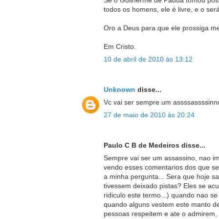
Se o Guilherme de Pádua tomou pos
todos os homens, ele é livre, e o se
Oro a Deus para que ele prossiga me
Em Cristo.
10 de abril de 2010 às 13:12
Unknown
disse...
Vc vai ser sempre um assssassssinn
27 de maio de 2010 às 20:24
Paulo C B de Medeiros disse...
Sempre vai ser um assassino, nao im
vendo esses comentarios dos que ser
a minha pergunta... Sera que hoje s
tivessem deixado pistas? Eles se acu
ridiculo este termo...) quando nao se
quando alguns vestem este manto de 
pessoas respeitem e ate o admirem, p