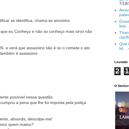
Amém
palav
ificar se identifica, chama-se anonimo.
Great
lear..
s que eu Conheço e não so conheço mais sirvo não
Thank
clarif
Que i
26. e verá que assassino são é so o comete o ato
lid...
-
 também é assassino.
Louvado 
2
1
O Senhor 
dente possível nessa questão.
umpriu a pena que lhe foi imposta pela justiça
ento, absurda, desculpe-me!
mesmo quem matou?