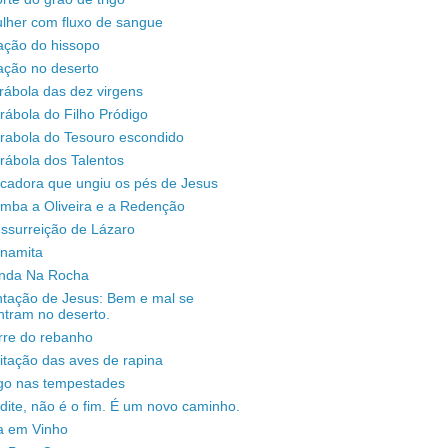
lher com fluxo de sangue
ação do hissopo
ação no deserto
rábola das dez virgens
rábola do Filho Pródigo
árabola do Tesouro escondido
rábola dos Talentos
ecadora que ungiu os pés de Jesus
omba a Oliveira e a Redenção
ssurreição de Lázaro
unamita
enda Na Rocha
ntação de Jesus: Bem e mal se
ntram no deserto.
rre do rebanho
sitação das aves de rapina
igo nas tempestades
dite, não é o fim. É um novo caminho.
a em Vinho