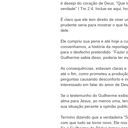
é desejo do coração de Deus; "Que 
verdade" I Tm 2:4. Inclue-se aqui, ho
É claro que ele tem direito de viver
prudente seria para mostrar o que fa
dele.
Ele cumpriu sua pena e até hoje a c
convenhamos, a história da reportag
para o desfecho pretendido: "Fazer 
Guilherme sabia disso, poderia ter e
As consequências, estavam claras e e
até o fim, como prometeu a produçã
perguntas causando desconforto e ir
interessado em falar do amor de D
Se o testemunho do Guilherme exibid
alma para Jesus, ao menos uma, terá 
sua situação perante a opinião publ
Termino dizendo que a verdadeira "S
com que tudo se torne novo, Ele nos