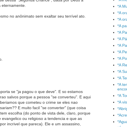
se dessa "Segunda Chance", dada por Deus a
rá eternamente.
*A Mu
*A or
smo no anônimato sem exaltar seu terrível ato.
*A or
*A pa
*A Pa
*A P
*A Pa
*A P
*A P
o.
*A Re
*A S
*A T
*A te
enco
porta se "ja pagou o que deve". E so estamos
*A To
ao salvos porque a pessoa "se converteu". E aqui
*A vi
aberiamos que cometeu o crime se eles nao
sariam?? E muito facil "se converter" (que coisa
*Abr
 tem escolha (do ponto de vista dele, claro, porque
*Acre
evangelico ou religioso a tendencia e que as
*Agu
or incrivel que pareca). Ele e um assassino,