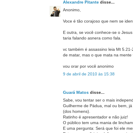
Alexandre Pitante
disse...
Anonimo,
Voce é tão corajoso que nem se ident
E outra, se você conhece-se o Jesu
taria falando asnera como fala.
vc também é assassino leia Mt 5.21-
de matar, mas o que mata na mente
vou orar por você anonimo
9 de abril de 2010 às 15:38
Guará Matos
disse...
Sabe, vou tentar ser o mais indepen
Guilherme de Pádua, mal ou bem, já c
(dos homens).
Ratinho é apresentador e não juiz!
O público tem uma mania de lincham
E uma pergunta: Será que foi ele 