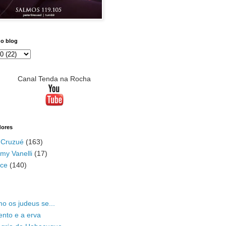
do blog
Canal Tenda na Rocha
dores
 Cruzué
(163)
my Vanelli
(17)
ace
(140)
o os judeus se...
ento e a erva