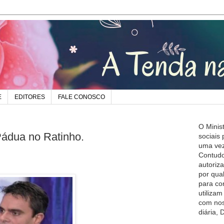
E
EDITORES
FALE CONOSCO
O Minis
Pádua no Ratinho.
sociais
uma vez
Contudo
autoriz
por qua
para co
utiliza
com nos
diária,