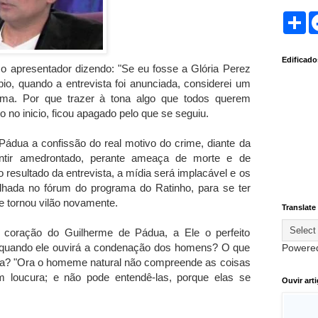
S
h
a
r
Edificad
e
apresentador dizendo: "Se eu fosse a Glória Perez
io, quando a entrevista foi anunciada, considerei um
ama. Por que trazer à tona algo que todos querem
 no inicio, ficou apagado pelo que se seguiu.
Pádua a confissão do real motivo do crime, diante da
entir amedrontado, perante ameaça de morte e de
o resultado da entrevista, a mídia será implacável e os
hada no fórum do programa do Ratinho, para se ter
e tornou vilão novamente.
Translate
coração do Guilherme de Pádua, a Ele o perfeito
té quando ele ouvirá a condenação dos homens? O que
Powere
aça? "Ora o homeme natural não compreende as coisas
m loucura; e não pode entendê-las, porque elas se
Ouvir art