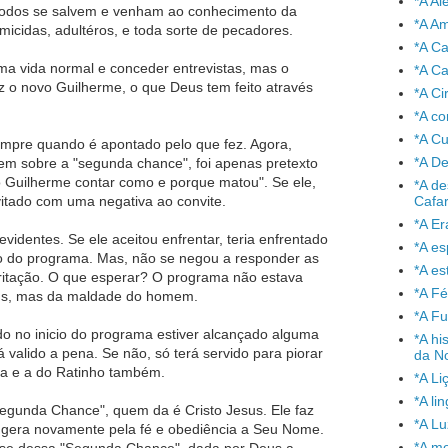
*A A
todos se salvem e venham ao conhecimento da
*A A
micidas, adultéros, e toda sorte de pecadores.
*A C
 uma vida normal e conceder entrevistas, mas o
*A Ca
z o novo Guilherme, o que Deus tem feito através
*A Ci
*A co
*A C
umpre quando é apontado pelo que fez. Agora,
*A De
em sobre a "segunda chance", foi apenas pretexto
o Guilherme contar como e porque matou". Se ele,
*A de
Cafa
vitado com uma negativa ao convite.
*A Er
videntes. Se ele aceitou enfrentar, teria enfrentado
*A e
o do programa. Mas, não se negou a responder as
*A es
ritação. O que esperar? O programa não estava
*A Fé
eus, mas da maldade do homem.
*A Fu
o no inicio do programa estiver alcançado alguma
*A hi
valido a pena. Se não, só terá servido para piorar
da No
ica e a do Ratinho também.
*A Li
*A l
egunda Chance", quem da é Cristo Jesus. Ele faz
*A L
 gera novamente pela fé e obediência a Seu Nome.
*A mo