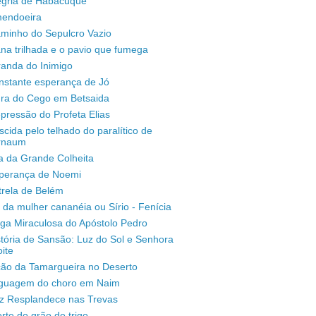
legria de Habacuque
mendoeira
aminho do Sepulcro Vazio
na trilhada e o pavio que fumega
randa do Inimigo
nstante esperança de Jó
ura do Cego em Betsaida
pressão do Profeta Elias
scida pelo telhado do paralítico de
rnaum
a da Grande Colheita
sperança de Noemi
trela de Belém
 da mulher cananéia ou Sírio - Fenícia
ga Miraculosa do Apóstolo Pedro
stória de Sansão: Luz do Sol e Senhora
ite
ção da Tamargueira no Deserto
inguagem do choro em Naim
uz Resplandece nas Trevas
rte do grão de trigo