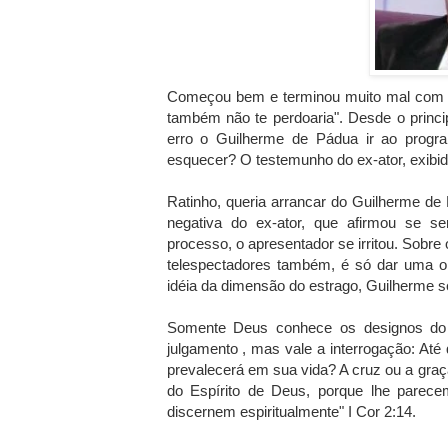
Começou bem e terminou muito mal com o 
também não te perdoaria". Desde o princip
erro o Guilherme de Pádua ir ao progr
esquecer? O testemunho do ex-ator, exibido
Ratinho, queria arrancar do Guilherme de 
negativa do ex-ator, que afirmou se s
processo, o apresentador se irritou. Sobre 
telespectadores também, é só dar uma ol
idéia da dimensão do estrago, Guilherme s
Somente Deus conhece os designos do 
julgamento , mas vale a interrogação: A
prevalecerá em sua vida? A cruz ou a gr
do Espírito de Deus, porque lhe parece
discernem espiritualmente" I Cor 2:14.