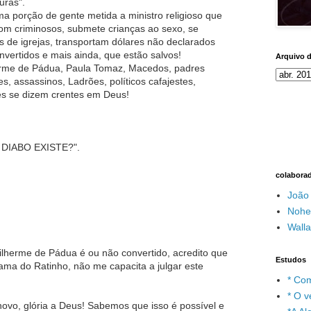
uras".
 porção de gente metida a ministro religioso que
com criminosos, submete crianças ao sexo, se
os de igrejas, transportam dólares não declarados
nvertidos e mais ainda, que estão salvos!
Arquivo 
rme de Pádua, Paula Tomaz, Macedos, padres
es, assassinos, Ladrões, políticos cafajestes,
les se dizem crentes em Deus!
O DIABO EXISTE?".
colabora
João
Nohe
Wall
uilherme de Pádua é ou não convertido, acredito que
Estudos
ama do Ratinho, não me capacita a julgar este
* Com
* O v
novo, glória a Deus! Sabemos que isso é possível e