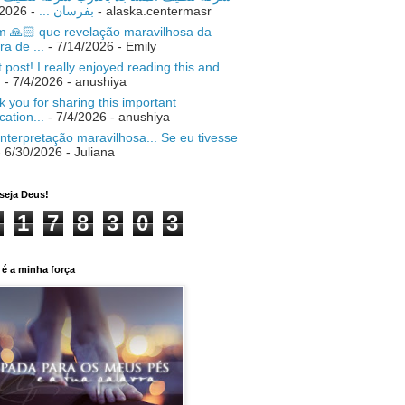
- 7/18/2026
بفرسان ...
- alaska.centermasr
 🙏🏻 que revelação maravilhosa da
ra de ...
- 7/14/2026
- Emily
 post! I really enjoyed reading this and
.
- 7/4/2026
- anushiya
 you for sharing this important
ication...
- 7/4/2026
- anushiya
nterpretação maravilhosa... Se eu tivesse
 6/30/2026
- Juliana
seja Deus!
1
7
8
3
0
3
é a minha força