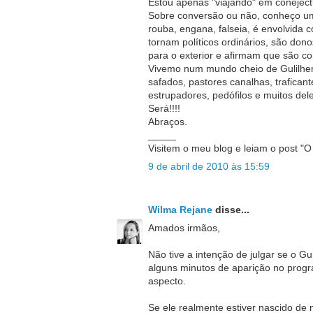
Estou apenas "viajando" em coneject
Sobre conversão ou não, conheço uma
rouba, engana, falseia, é envolvida 
tornam políticos ordinários, são don
para o exterior e afirmam que são co
Vivemo num mundo cheio de Gulilhe
safados, pastores canalhas, traficant
estrupadores, pedófilos e muitos de
Será!!!!
Abraços.
_____
Visitem o meu blog e leiam o post "
9 de abril de 2010 às 15:59
Wilma Rejane
disse...
Amados irmãos,
Não tive a intenção de julgar se o G
alguns minutos de aparição no progr
aspecto.
Se ele realmente estiver nascido de 