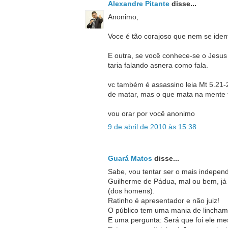
Alexandre Pitante
disse...
Anonimo,
Voce é tão corajoso que nem se ident
E outra, se você conhece-se o Jesu
taria falando asnera como fala.
vc também é assassino leia Mt 5.21-
de matar, mas o que mata na mente
vou orar por você anonimo
9 de abril de 2010 às 15:38
Guará Matos
disse...
Sabe, vou tentar ser o mais indepen
Guilherme de Pádua, mal ou bem, já c
(dos homens).
Ratinho é apresentador e não juiz!
O público tem uma mania de lincham
E uma pergunta: Será que foi ele 