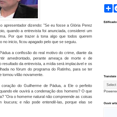
S
h
a
r
Edificad
e
apresentador dizendo: "Se eu fosse a Glória Perez
io, quando a entrevista foi anunciada, considerei um
ama. Por que trazer à tona algo que todos querem
 no inicio, ficou apagado pelo que se seguiu.
Pádua a confissão do real motivo do crime, diante da
entir amedrontado, perante ameaça de morte e de
o resultado da entrevista, a mídia será implacável e os
hada no fórum do programa do Ratinho, para se ter
e tornou vilão novamente.
Translate
coração do Guilherme de Pádua, a Ele o perfeito
té quando ele ouvirá a condenação dos homens? O que
Powere
aça? "Ora o homeme natural não compreende as coisas
m loucura; e não pode entendê-las, porque elas se
Ouvir art