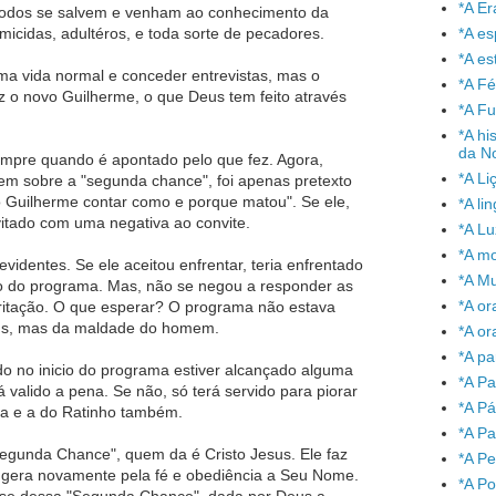
*A Er
todos se salvem e venham ao conhecimento da
*A e
micidas, adultéros, e toda sorte de pecadores.
*A es
 uma vida normal e conceder entrevistas, mas o
*A Fé
z o novo Guilherme, o que Deus tem feito através
*A Fu
*A hi
da No
umpre quando é apontado pelo que fez. Agora,
*A Li
em sobre a "segunda chance", foi apenas pretexto
o Guilherme contar como e porque matou". Se ele,
*A l
vitado com uma negativa ao convite.
*A L
*A mo
videntes. Se ele aceitou enfrentar, teria enfrentado
*A Mu
o do programa. Mas, não se negou a responder as
*A or
ritação. O que esperar? O programa não estava
eus, mas da maldade do homem.
*A or
*A pa
o no inicio do programa estiver alcançado alguma
*A Pa
valido a pena. Se não, só terá servido para piorar
*A P
ica e a do Ratinho também.
*A Pa
egunda Chance", quem da é Cristo Jesus. Ele faz
*A P
 gera novamente pela fé e obediência a Seu Nome.
*A P