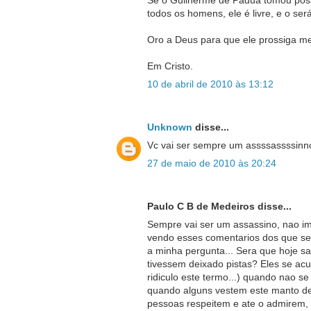
Se o Guilherme de Pádua tomou pos
todos os homens, ele é livre, e o se
Oro a Deus para que ele prossiga me
Em Cristo.
10 de abril de 2010 às 13:12
Unknown
disse...
Vc vai ser sempre um assssassssinn
27 de maio de 2010 às 20:24
Paulo C B de Medeiros disse...
Sempre vai ser um assassino, nao im
vendo esses comentarios dos que ser
a minha pergunta... Sera que hoje s
tivessem deixado pistas? Eles se acu
ridiculo este termo...) quando nao se
quando alguns vestem este manto de 
pessoas respeitem e ate o admirem, p