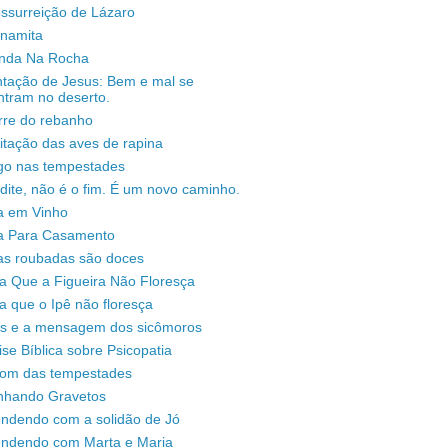
ssurreição de Lázaro
unamita
enda Na Rocha
ntação de Jesus: Bem e mal se
ntram no deserto.
rre do rebanho
sitação das aves de rapina
igo nas tempestades
dite, não é o fim. É um novo caminho.
a em Vinho
a Para Casamento
as roubadas são doces
a Que a Figueira Não Floresça
a que o Ipê não floresça
s e a mensagem dos sicômoros
ise Bíblica sobre Psicopatia
som das tempestades
nhando Gravetos
endendo com a solidão de Jó
endendo com Marta e Maria