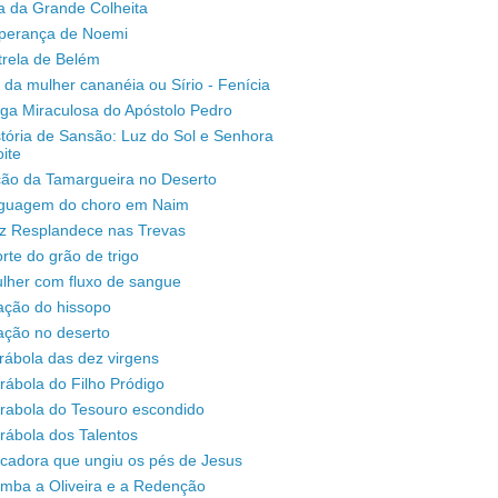
a da Grande Colheita
sperança de Noemi
trela de Belém
 da mulher cananéia ou Sírio - Fenícia
ga Miraculosa do Apóstolo Pedro
stória de Sansão: Luz do Sol e Senhora
ite
ção da Tamargueira no Deserto
inguagem do choro em Naim
uz Resplandece nas Trevas
rte do grão de trigo
lher com fluxo de sangue
ação do hissopo
ação no deserto
rábola das dez virgens
rábola do Filho Pródigo
árabola do Tesouro escondido
rábola dos Talentos
ecadora que ungiu os pés de Jesus
omba a Oliveira e a Redenção