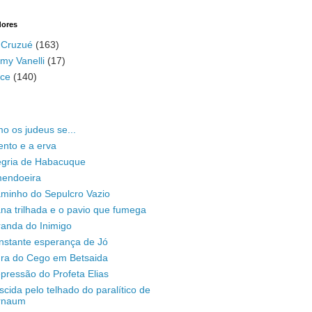
dores
 Cruzué
(163)
my Vanelli
(17)
ace
(140)
o os judeus se...
ento e a erva
legria de Habacuque
mendoeira
aminho do Sepulcro Vazio
na trilhada e o pavio que fumega
randa do Inimigo
nstante esperança de Jó
ura do Cego em Betsaida
pressão do Profeta Elias
scida pelo telhado do paralítico de
rnaum