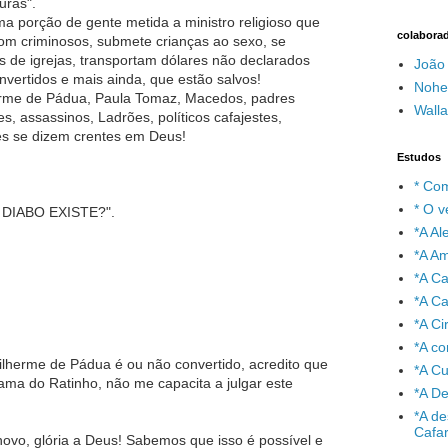
uras".
 porção de gente metida a ministro religioso que
colabora
com criminosos, submete crianças ao sexo, se
os de igrejas, transportam dólares não declarados
João
nvertidos e mais ainda, que estão salvos!
Nohe
rme de Pádua, Paula Tomaz, Macedos, padres
Wall
es, assassinos, Ladrões, políticos cafajestes,
les se dizem crentes em Deus!
Estudos
* Com
* O v
O DIABO EXISTE?".
*A A
*A A
*A C
*A Ca
*A Ci
*A co
uilherme de Pádua é ou não convertido, acredito que
*A C
ama do Ratinho, não me capacita a julgar este
*A De
*A de
Cafa
novo, glória a Deus! Sabemos que isso é possível e