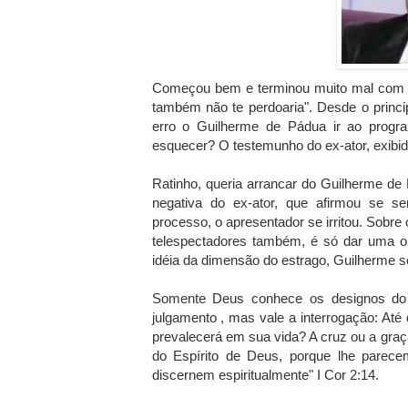
Começou bem e terminou muito mal com o 
também não te perdoaria". Desde o princip
erro o Guilherme de Pádua ir ao progr
esquecer? O testemunho do ex-ator, exibido
Ratinho, queria arrancar do Guilherme de 
negativa do ex-ator, que afirmou se s
processo, o apresentador se irritou. Sobre 
telespectadores também, é só dar uma ol
idéia da dimensão do estrago, Guilherme s
Somente Deus conhece os designos do 
julgamento , mas vale a interrogação: A
prevalecerá em sua vida? A cruz ou a gr
do Espírito de Deus, porque lhe parece
discernem espiritualmente" I Cor 2:14.