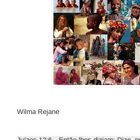
Wilma Rejane
Juízes 12:6 - Então lhes diziam: Dize, p