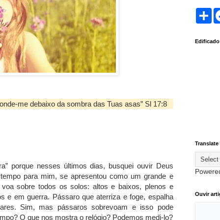
S
h
a
r
Edificad
e
onde-me debaixo da sombra das Tuas asas” Sl 17:8
Translate
era” porque nesses últimos dias, busquei ouvir Deus
Powere
 tempo para mim, se apresentou como um grande e
voa sobre todos os solos: altos e baixos, plenos e
Ouvir art
os e em guerra. Pássaro que aterriza e foge, espalha
mares. Sim, mas pássaros sobrevoam e isso pode
o tempo? O que nos mostra o relógio? Podemos medi-lo?