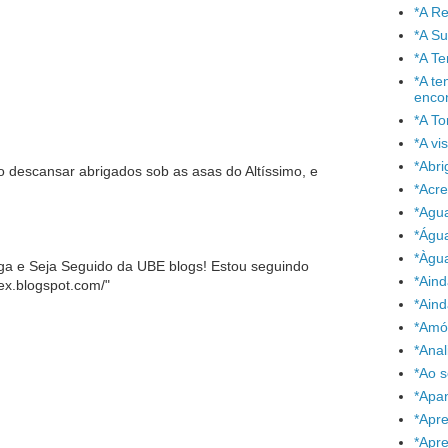
*A Re
*A S
*A T
*A te
enco
*A To
*A vi
*Abr
descansar abrigados sob as asas do Altíssimo, e
*Acre
*Agu
*Águ
*Àgu
ga e Seja Seguido da UBE blogs! Estou seguindo
*Aind
lex.blogspot.com/"
*Aind
*Amó
*Anal
*Ao 
*Apa
*Apr
*Apr