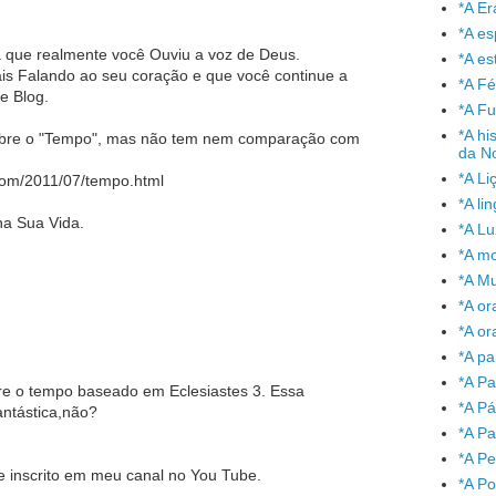
*A Er
*A e
 que realmente você Ouviu a voz de Deus.
*A es
is Falando ao seu coração e que você continue a
*A Fé
e Blog.
*A Fu
*A hi
obre o "Tempo", mas não tem nem comparação com
da No
*A Li
com/2011/07/tempo.html
*A l
na Sua Vida.
*A L
*A mo
*A Mu
*A or
*A or
*A pa
*A Pa
obre o tempo baseado em Eclesiastes 3. Essa
*A P
ntástica,não?
*A Pa
*A P
e inscrito em meu canal no You Tube.
*A P