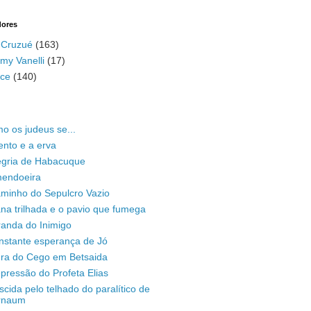
dores
 Cruzué
(163)
my Vanelli
(17)
ace
(140)
o os judeus se...
ento e a erva
legria de Habacuque
mendoeira
aminho do Sepulcro Vazio
na trilhada e o pavio que fumega
randa do Inimigo
nstante esperança de Jó
ura do Cego em Betsaida
pressão do Profeta Elias
scida pelo telhado do paralítico de
rnaum