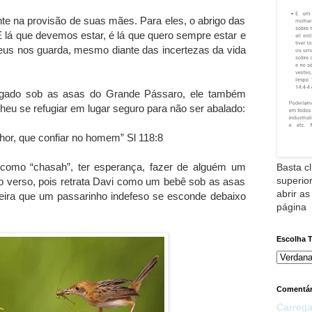
nte na provisão de suas mães. Para eles, o abrigo das
É lá que devemos estar, é lá que quero sempre estar e
eus nos guarda, mesmo diante das incertezas da vida
rigado sob as asas do Grande Pássaro, ele também
lheu se refugiar em lugar seguro para não ser abalado:
hor, que confiar no homem” Sl 118:8
 como “chasah”, ter esperança, fazer de alguém um
Basta cl
superior
a o verso, pois retrata Davi como um bebê sob as asas
abrir as
ira que um passarinho indefeso se esconde debaixo
página
Escolha 
Comentár
Carrega