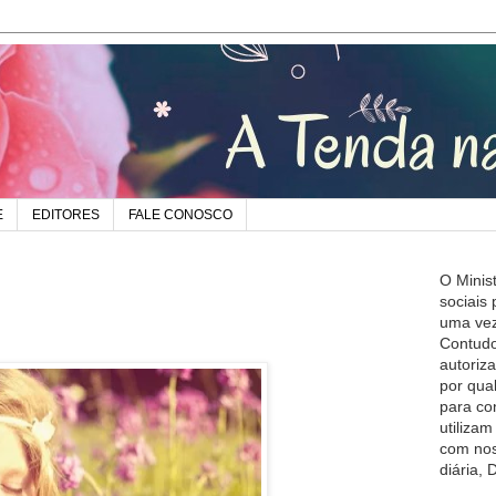
E
EDITORES
FALE CONOSCO
O Minis
sociais
uma vez
Contudo
autoriz
por qua
para co
utiliza
com nos
diária,