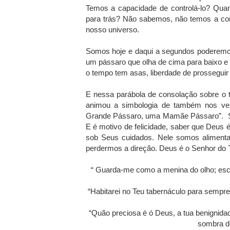
Temos a capacidade de controlá-lo? Quan
para trás? Não sabemos, não temos a con
nosso universo.
Somos hoje e daqui a segundos poderemos
um pássaro que olha de cima para baixo e 
o tempo tem asas, liberdade de prosseguir
E nessa parábola de consolação sobre o t
animou a simbologia de também nos v
Grande Pássaro, uma Mamãe Pássaro”. So
E é motivo de felicidade, saber que Deus 
sob Seus cuidados. Nele somos aliment
perdermos a direção. Deus é o Senhor do
“ Guarda-me como a menina do olho; esc
“Habitarei no Teu tabernáculo para sempre
“Quão preciosa é ó Deus, a tua benignida
sombra d