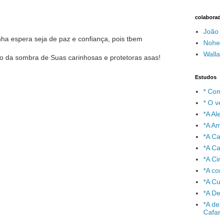
colabora
João
nha espera seja de paz e confiança, pois tbem
Nohe
Wall
o da sombra de Suas carinhosas e protetoras asas!
Estudos
* Com
* O v
*A A
*A A
*A C
*A Ca
*A Ci
*A co
*A C
*A De
*A de
Cafa