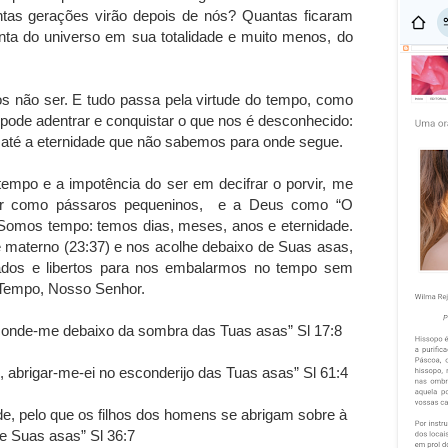
tas gerações virão depois de nós? Quantas ficaram
ta do universo em sua totalidade e muito menos, do
 não ser. E tudo passa pela virtude do tempo, como
pode adentrar e conquistar o que nos é desconhecido:
 até a eternidade que não sabemos para onde segue.
empo e a impotência do ser em decifrar o porvir, me
er como pássaros pequeninos, e a Deus como “O
mos tempo: temos dias, meses, anos e eternidade.
é materno (23:37) e nos acolhe debaixo de Suas asas,
ados e libertos para nos embalarmos no tempo sem
 Tempo, Nosso Senhor.
onde-me debaixo da sombra das Tuas asas” Sl 17:8
, abrigar-me-ei no esconderijo das Tuas asas” Sl 61:4
de, pelo que os filhos dos homens se abrigam sobre à
e Suas asas” Sl 36:7