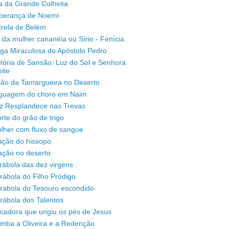
a da Grande Colheita
sperança de Noemi
trela de Belém
 da mulher cananéia ou Sírio - Fenícia
ga Miraculosa do Apóstolo Pedro
stória de Sansão: Luz do Sol e Senhora
ite
ção da Tamargueira no Deserto
inguagem do choro em Naim
uz Resplandece nas Trevas
rte do grão de trigo
lher com fluxo de sangue
ação do hissopo
ação no deserto
rábola das dez virgens
rábola do Filho Pródigo
árabola do Tesouro escondido
rábola dos Talentos
ecadora que ungiu os pés de Jesus
omba a Oliveira e a Redenção