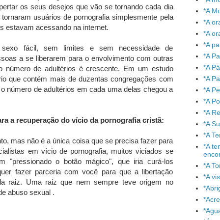
spertar os seus desejos que vão se tornando cada dia
*A Mu
e tornaram usuários de pornografia simplesmente pela
*A or
hos estavam acessando na internet.
*A or
*A pa
e sexo fácil, sem limites e sem necessidade de
*A Pa
ssoas a se liberarem para o envolvimento com outras
*A P
o número de adultérios é crescente. Em um estudo
*A Pa
ério que contém mais de duzentas congregações com
o número de adultérios em cada uma delas chegou a
*A P
*A P
*A Re
a a recuperação do vício da pornografia cristã:
*A S
*A T
nto, mas não é a única coisa que se precisa fazer para
*A te
ialistas em vício de pornografia, muitos viciados se
enco
 "pressionado o botão mágico", que iria curá-los
*A To
uer fazer parceria com você para que a libertação
*A vi
ela raiz. Uma raiz que nem sempre teve origem no
*Abr
de abuso sexual .
*Acre
*Agu