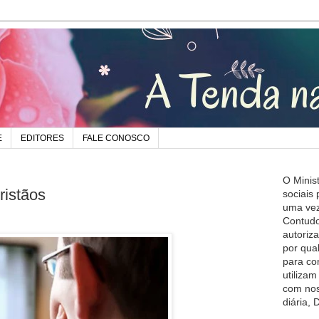
E
EDITORES
FALE CONOSCO
O Minis
ristãos
sociais
uma vez
Contudo
autoriz
por qua
para co
utiliza
com nos
diária,