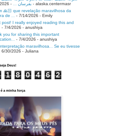
- 7/18/2026
بفرسان ...
- alaska.centermasr
 🙏🏻 que revelação maravilhosa da
ra de ...
- 7/14/2026
- Emily
 post! I really enjoyed reading this and
.
- 7/4/2026
- anushiya
 you for sharing this important
ication...
- 7/4/2026
- anushiya
nterpretação maravilhosa... Se eu tivesse
 6/30/2026
- Juliana
seja Deus!
1
8
0
4
6
2
é a minha força