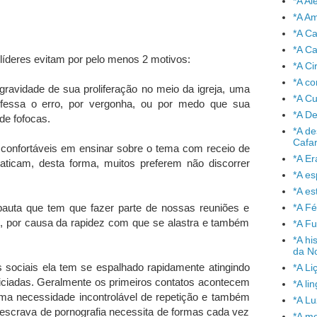
*A A
*A A
*A C
*A Ca
 líderes evitam por pelo menos 2 motivos:
*A Ci
*A co
avidade de sua proliferação no meio da igreja, uma
*A C
nfessa o erro, por vergonha, ou por medo que sua
*A De
de fofocas.
*A de
Cafa
sconfortáveis em ensinar sobre o tema com receio de
*A Er
praticam, desta forma, muitos preferem não discorrer
*A e
*A es
*A Fé
pauta que tem que fazer parte de nossas reuniões e
o, por causa da rapidez com que se alastra e também
*A Fu
*A hi
da No
 sociais ela tem se espalhado rapidamente atingindo
*A Li
iciadas. Geralmente os primeiros contatos acontecem
*A l
ma necessidade incontrolável de repetição e também
*A L
 escrava de pornografia necessita de formas cada vez
*A mo