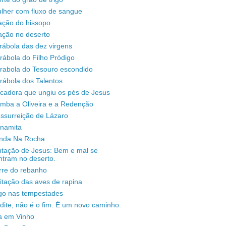
lher com fluxo de sangue
ação do hissopo
ação no deserto
rábola das dez virgens
rábola do Filho Pródigo
árabola do Tesouro escondido
rábola dos Talentos
ecadora que ungiu os pés de Jesus
omba a Oliveira e a Redenção
ssurreição de Lázaro
unamita
enda Na Rocha
ntação de Jesus: Bem e mal se
ntram no deserto.
rre do rebanho
sitação das aves de rapina
igo nas tempestades
dite, não é o fim. É um novo caminho.
a em Vinho