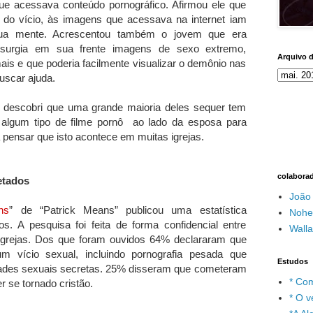
e acessava conteúdo pornográfico. Afirmou ele que
ão do vício, às imagens que acessava na internet iam
ua mente. Acrescentou também o jovem que era
 surgia em sua frente imagens de sexo extremo,
Arquivo 
s e que poderia facilmente visualizar o demônio nas
buscar ajuda.
 descobri que uma grande maioria deles sequer tem
 algum tipo de filme pornô ao lado da esposa para
a pensar que isto acontece em muitas igrejas.
colabora
etados
João
ns
” de “Patrick Means” publicou uma estatística
Nohe
s. A pesquisa foi feita de forma confidencial entre
Wall
s igrejas. Dos que foram ouvidos 64% declararam que
m vício sexual, incluindo pornografia pesada que
Estudos
idades sexuais secretas. 25% disseram que cometeram
* Com
 se tornado cristão.
* O v