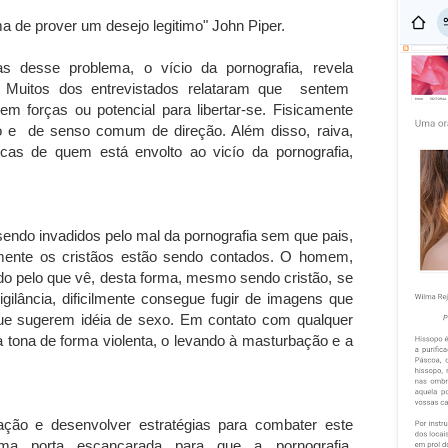
ma de prover um desejo legitimo" John Piper.
s desse problema, o vício da pornografia, revela
nal. Muitos dos entrevistados relataram que sentem
m forças ou potencial para libertar-se. Fisicamente
o e de senso comum de direção. Além disso, raiva,
cas de quem está envolto ao vicío da pornografia,
sendo invadidos pelo mal da pornografia sem que pais,
mente os cristãos estão sendo contados. O homem,
ído pelo que vê, desta forma, mesmo sendo cristão, se
ilância, dificilmente consegue fugir de imagens que
ue sugerem idéia de sexo. Em contato com qualquer
 tona de forma violenta, o levando à masturbação e a
ação e desenvolver estratégias para combater este
uma porta escancarada para que a pornografia,