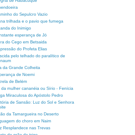
legria de Habacuque
mendoeira
aminho do Sepulcro Vazio
na trilhada e o pavio que fumega
randa do Inimigo
nstante esperança de Jó
ura do Cego em Betsaida
pressão do Profeta Elias
scida pelo telhado do paralítico de
rnaum
a da Grande Colheita
sperança de Noemi
trela de Belém
 da mulher cananéia ou Sírio - Fenícia
ga Miraculosa do Apóstolo Pedro
stória de Sansão: Luz do Sol e Senhora
ite
ção da Tamargueira no Deserto
inguagem do choro em Naim
uz Resplandece nas Trevas
rte do grão de trigo