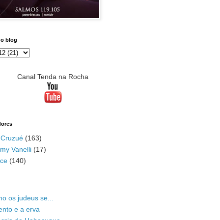
do blog
Canal Tenda na Rocha
dores
 Cruzué
(163)
my Vanelli
(17)
ace
(140)
o os judeus se...
ento e a erva