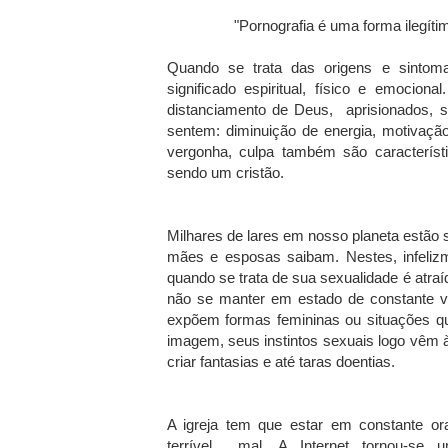
"Pornografia é uma forma ilegíti
Quando se trata das origens e sintoma
significado espiritual, físico e emocio
distanciamento de Deus, aprisionados, se
sentem: diminuição de energia, motivaçã
vergonha, culpa também são característi
sendo um cristão.
Milhares de lares em nosso planeta estão 
mães e esposas saibam. Nestes, infeliz
quando se trata de sua sexualidade é atra
não se manter em estado de constante vig
expõem formas femininas ou situações q
imagem, seus instintos sexuais logo vêm à
criar fantasias e até taras doentias.
A igreja tem que estar em constante or
terrível mal. A Internet tornou-se 