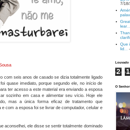
Amém
palav
Great
lear..
Thank
clarif
Que i
lid...
-
Louvado 
 Sousa
2
1
 com seis anos de casado se dizia totalmente ligado
foi quase imediato, porque segundo ele, no início de
O Senhor 
ara ter acesso a este material era enviando a esposa
ficar sozinho em casa e alimentar seu vício. Hoje ele
rado, mas a única forma eficaz de tratamento que
 e com a esposa foi se livrar de computador, celular e
e aconselhei, ele disse se sentir totalmente dominado