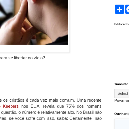
S
h
a
r
Edificad
e
ara se libertar do vício?
Translate
re os cristãos é cada vez mais comum. Uma recente
Powere
e Keepers
nos EUA, revela que 75% dos homens
 questão, o número é relativamente alto. No Brasil não
Ouvir art
Mas, se você sofre com isso, saiba: Certamente não